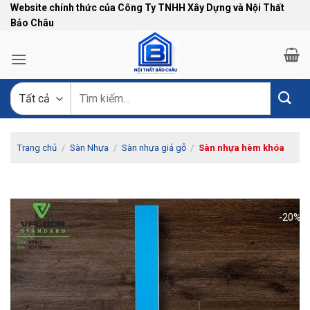
Bỏ
Website chính thức của Công Ty TNHH Xây Dựng và Nội Thất
Bảo Châu
qua
nội
dung
Tìm
kiếm:
Trang chủ
/
Sàn Nhựa
/
Sàn nhựa giả gỗ
/
Sàn nhựa hèm khóa
-20%