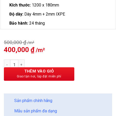
Kích thước:
1200 x 180mm
Độ dày:
Dày 4mm + 2mm IXPE
Bảo hành:
24 tháng
500,000
₫
Giá
400,000
₫
Giá
gốc
hiện
là:
tại
Sàn Nhựa Vfloor Standard 4mm VP413 số lượng
500,000 ₫.
là:
400,000 ₫.
THÊM VÀO GIỎ
BẢO CHÂU - HOÀN HẢO
Sản phẩm chính hãng
Mẫu sản phẩm đa dạng