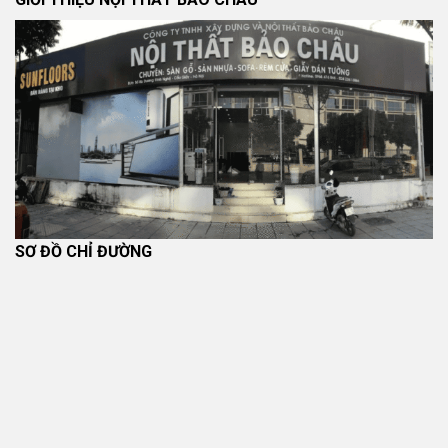
Khách hàng được kiểm tra mã sản phẩm, số lượng, quy
cách đóng gói và tình trạng bên ngoài của hàng hóa khi
nhận hàng, theo
Chính sách kiểm hàng
.
Đổi Trả Và Hoàn Tiền
Sản phẩm được xem xét đổi trả nếu đáp ứng các điều
kiện được công bố tại
Chính sách đổi trả và hoàn tiền
.
Chính Sách Bảo Hành
SƠ ĐỒ CHỈ ĐƯỜNG
Thời hạn và phạm vi bảo hành áp dụng theo chính sách
của sản phẩm, nhà sản xuất và nội dung được công bố
tại thời điểm mua hàng. Chi tiết tại
Chính sách bảo hành
.
Đơn Vị Cung Cấp Sản Phẩm
CÔNG TY TNHH XÂY DỰNG VÀ NỘI THẤT BẢO CHÂU
Thương hiệu:
Nội Thất Bảo Châu