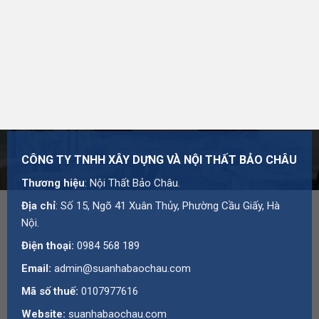
Mã số thuế: 0107977616
Địa chỉ: Số 15, Ngõ 41 Xuân Thủy, Phường Cầu Giấy,
Hà Nội
Hotline:
0984 568 189
Email:
admin@suanhabaochau.com
Website:
suanhabaochau.com
CÔNG TY TNHH XÂY DỰNG VÀ NỘI THẤT BẢO CHÂU
Bạn cần tư vấn thêm về sản phẩm này?
Liên hệ với Bảo
Châu
để được báo giá và hỗ trợ chi tiết.
Thương hiệu
: Nội Thất Bảo Châu.
Địa chỉ
: Số 15, Ngõ 41 Xuân Thủy, Phường Cầu Giấy, Hà
Nội.
Điện thoại:
0984 568 189
Email:
admin@suanhabaochau.com
Mã số thuế:
0107977616
Website:
suanhabaochau.com