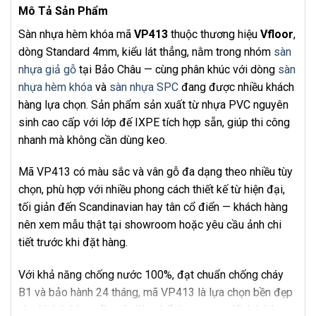
Mô Tả Sản Phẩm
Sàn nhựa hèm khóa mã
VP413
thuộc thương hiệu
Vfloor
,
dòng Standard 4mm, kiểu lát thẳng, nằm trong nhóm
sàn
nhựa giả gỗ
tại Bảo Châu — cùng phân khúc với dòng
sàn
nhựa hèm khóa
và
sàn nhựa SPC
đang được nhiều khách
hàng lựa chọn. Sản phẩm sản xuất từ nhựa PVC nguyên
sinh cao cấp với lớp đế IXPE tích hợp sẵn, giúp thi công
nhanh mà không cần dùng keo.
Mã VP413 có màu sắc và vân gỗ đa dạng theo nhiều tùy
chọn, phù hợp với nhiều phong cách thiết kế từ hiện đại,
tối giản đến Scandinavian hay tân cổ điển — khách hàng
nên xem mẫu thật tại showroom hoặc yêu cầu ảnh chi
tiết trước khi đặt hàng.
Với khả năng chống nước 100%, đạt chuẩn chống cháy
B1 và bảo hành 24 tháng, mã VP413 là lựa chọn bền đẹp
cho khách hàng cần vật liệu chất lượng cao. Khách hàng