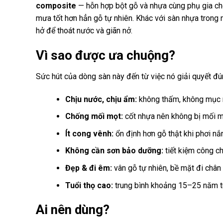
composite
— hỗn hợp bột gỗ và nhựa cùng phụ gia chố
mưa tốt hơn hẳn gỗ tự nhiên. Khác với sàn nhựa trong n
hở để thoát nước và giãn nở.
Vì sao được ưa chuộng?
Sức hút của dòng sàn này đến từ việc nó giải quyết đún
Chịu nước, chịu ẩm:
không thấm, không mục n
Chống mối mọt:
cốt nhựa nên không bị mối m
Ít cong vênh:
ổn định hơn gỗ thật khi phơi nắ
Không cần sơn bảo dưỡng:
tiết kiệm công c
Đẹp & đi êm:
vân gỗ tự nhiên, bề mặt đi chân t
Tuổi thọ cao:
trung bình khoảng 15–25 năm tù
Ai nên dùng?