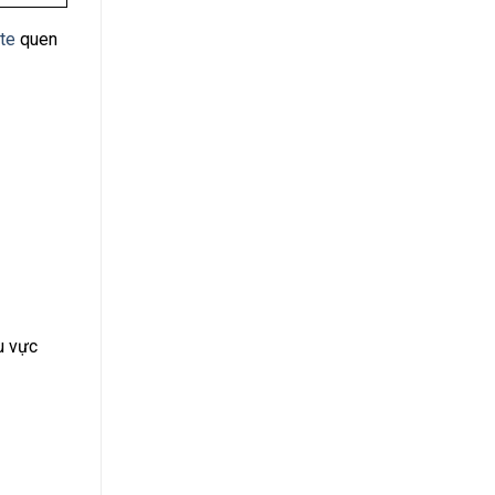
te
quen
u vực