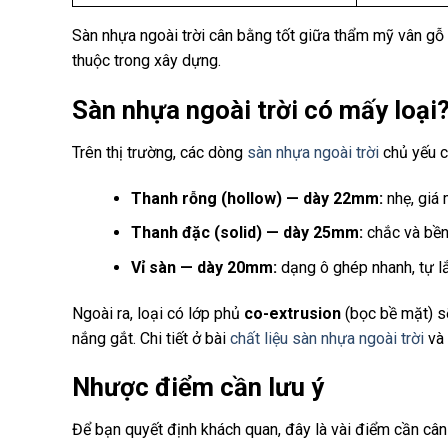
Sàn nhựa ngoài trời cân bằng tốt giữa thẩm mỹ vân gỗ v
thuộc trong xây dựng.
Sàn nhựa ngoài trời có mấy loại
Trên thị trường, các dòng
sàn nhựa ngoài trời
chủ yếu c
Thanh rỗng (hollow) — dày 22mm:
nhẹ, giá 
Thanh đặc (solid) — dày 25mm:
chắc và bền 
Vỉ sàn — dày 20mm:
dạng ô ghép nhanh, tự lắ
Ngoài ra, loại có lớp phủ
co-extrusion
(bọc bề mặt) s
nắng gắt. Chi tiết ở bài
chất liệu sàn nhựa ngoài trời
và
Nhược điểm cần lưu ý
Để bạn quyết định khách quan, đây là vài điểm cần cân