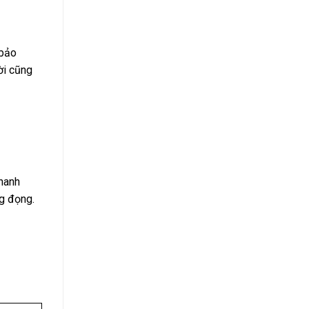
 bảo
ời cũng
thanh
g đọng.