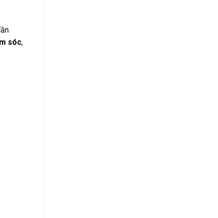
cần
ăm sóc
,