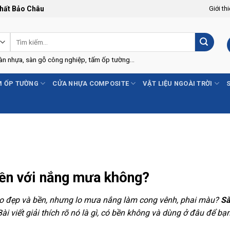
Thất Bảo Châu
Giới th
Tìm
kiếm:
Sàn nhựa, sàn gỗ công nghiệp, tấm ốp tường...
 ỐP TƯỜNG
CỬA NHỰA COMPOSITE
VẬT LIỆU NGOÀI TRỜI
 bền với nắng mưa không?
ho đẹp và bền, nhưng lo mưa nắng làm cong vênh, phai màu?
Sà
ài viết giải thích rõ nó là gì, có bền không và dùng ở đâu để bạ