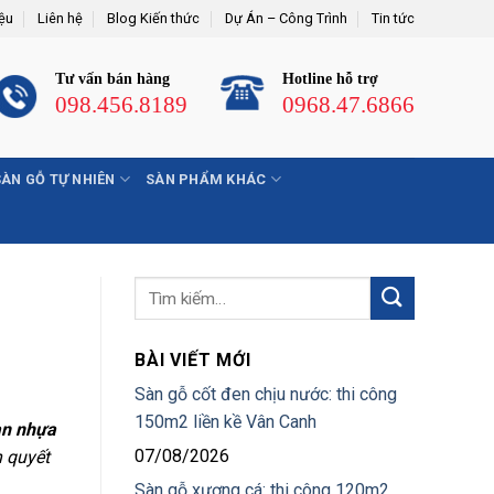
iệu
Liên hệ
Blog Kiến thức
Dự Án – Công Trình
Tin tức
Tư vấn bán hàng
Hotline hỗ trợ
098.456.8189
0968.47.6866
SÀN GỖ TỰ NHIÊN
SÀN PHẨM KHÁC
BÀI VIẾT MỚI
Sàn gỗ cốt đen chịu nước: thi công
150m2 liền kề Vân Canh
n nhựa
07/08/2026
n quyết
Sàn gỗ xương cá: thi công 120m2