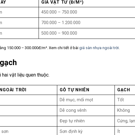
DÀY
GIÁ VẬT TƯ (Đ/M²)
m
450.000 – 750.000
m
700.000 – 1.200.000
m
500.000 – 900.000
hoảng 150.000 – 300.000đ/m². Xem chi tiết ở bài
giá sàn nhựa ngoài trời
.
 gạch
 hai vật liệu quen thuộc.
NGOÀI TRỜI
GỖ TỰ NHIÊN
GẠCH
Dễ mục, mối mọt
Tốt
Dễ cong vênh
Không
Đẹp tự nhiên
Cứng, lạ
n sơn
Sơn định kỳ
Ít