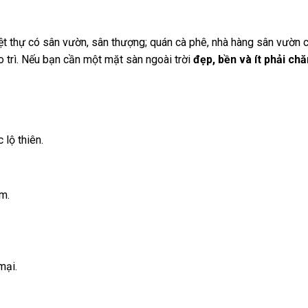
ệt thự có sân vườn, sân thượng; quán cà phê, nhà hàng sân vườn 
o trì. Nếu bạn cần một mặt sàn ngoài trời
đẹp, bền và ít phải ch
 lộ thiên.
m.
mại.