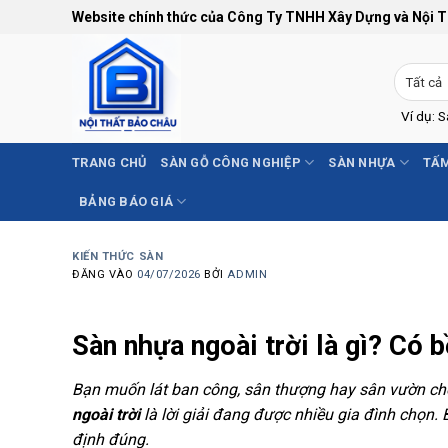
Bỏ
Website chính thức của Công Ty TNHH Xây Dựng và Nội 
qua
nội
dung
Ví dụ: 
TRANG CHỦ
SÀN GỖ CÔNG NGHIỆP
SÀN NHỰA
TẤM
BẢNG BÁO GIÁ
KIẾN THỨC SÀN
ĐĂNG VÀO
04/07/2026
BỞI
ADMIN
Sàn nhựa ngoài trời là gì? Có
Bạn muốn lát ban công, sân thượng hay sân vườn c
ngoài trời
là lời giải đang được nhiều gia đình chọn. B
định đúng.