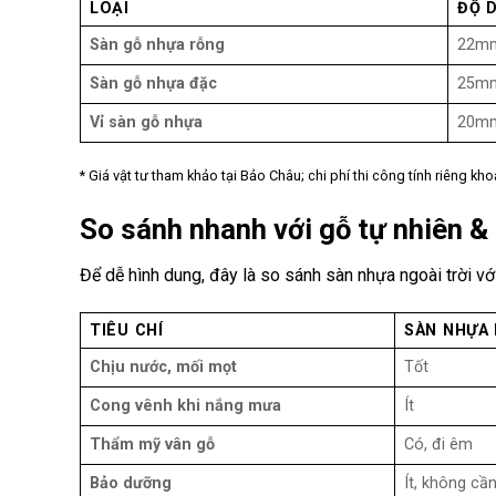
LOẠI
ĐỘ 
Sàn gỗ nhựa rỗng
22m
Sàn gỗ nhựa đặc
25m
Vỉ sàn gỗ nhựa
20m
* Giá vật tư tham khảo tại Bảo Châu; chi phí thi công tính riêng k
So sánh nhanh với gỗ tự nhiên &
Để dễ hình dung, đây là so sánh sàn nhựa ngoài trời với
TIÊU CHÍ
SÀN NHỰA 
Chịu nước, mối mọt
Tốt
Cong vênh khi nắng mưa
Ít
Thẩm mỹ vân gỗ
Có, đi êm
Bảo dưỡng
Ít, không cầ