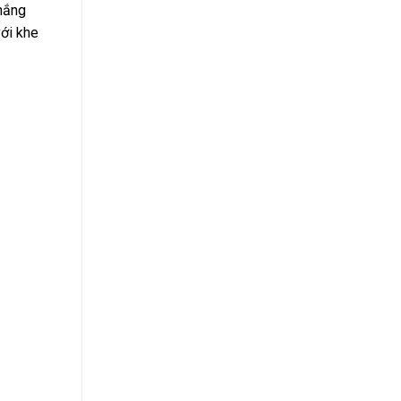
 nắng
với khe