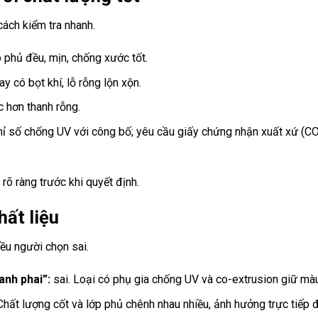
ách kiểm tra nhanh.
 phủ đều, mịn, chống xước tốt.
y có bọt khí, lỗ rỗng lộn xộn.
 hơn thanh rỗng.
hỉ số chống UV với công bố; yêu cầu giấy chứng nhận xuất xứ (CO
õ ràng trước khi quyết định.
ất liệu
ều người chọn sai.
anh phai”:
sai. Loại có phụ gia chống UV và co-extrusion giữ màu 
Chất lượng cốt và lớp phủ chênh nhau nhiều, ảnh hưởng trực tiếp 