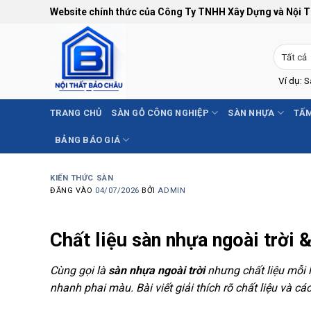
Bỏ
Website chính thức của Công Ty TNHH Xây Dựng và Nội 
qua
nội
dung
Ví dụ: 
TRANG CHỦ
SÀN GỖ CÔNG NGHIỆP
SÀN NHỰA
TẤM
BẢNG BÁO GIÁ
KIẾN THỨC SÀN
ĐĂNG VÀO
04/07/2026
BỞI
ADMIN
Chất liệu sàn nhựa ngoài trời 
Cùng gọi là
sàn nhựa ngoài trời
nhưng chất liệu mỗi 
nhanh phai màu. Bài viết giải thích rõ chất liệu và cá