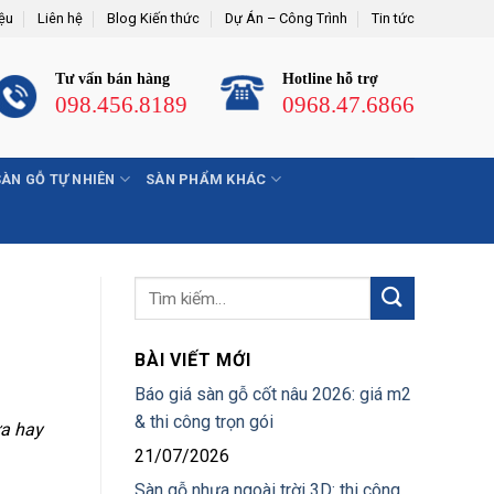
iệu
Liên hệ
Blog Kiến thức
Dự Án – Công Trình
Tin tức
Tư vấn bán hàng
Hotline hỗ trợ
098.456.8189
0968.47.6866
SÀN GỖ TỰ NHIÊN
SÀN PHẨM KHÁC
BÀI VIẾT MỚI
Báo giá sàn gỗ cốt nâu 2026: giá m2
& thi công trọn gói
ưa hay
21/07/2026
Sàn gỗ nhựa ngoài trời 3D: thi công