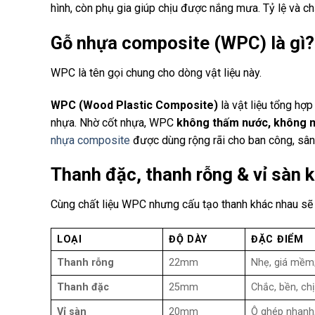
hình, còn phụ gia giúp chịu được nắng mưa. Tỷ lệ và c
Gỗ nhựa composite (WPC) là gì?
WPC là tên gọi chung cho dòng vật liệu này.
WPC (Wood Plastic Composite)
là vật liệu tổng hợ
nhựa. Nhờ cốt nhựa, WPC
không thấm nước, không 
nhựa composite
được dùng rộng rãi cho ban công, sân
Thanh đặc, thanh rỗng & vỉ sàn 
Cùng chất liệu WPC nhưng cấu tạo thanh khác nhau sẽ 
LOẠI
ĐỘ DÀY
ĐẶC ĐIỂM
Thanh rỗng
22mm
Nhẹ, giá mềm;
Thanh đặc
25mm
Chắc, bền, chị
Vỉ sàn
20mm
Ô ghép nhanh,