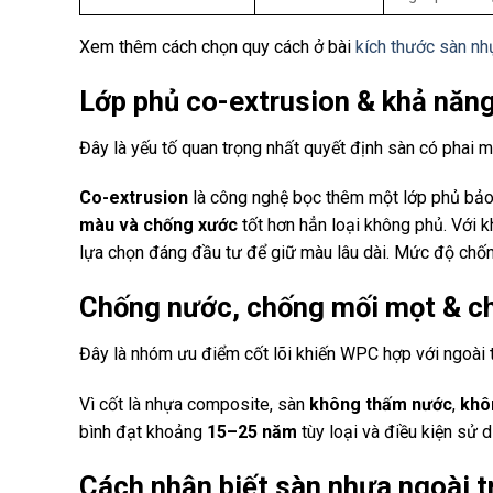
Xem thêm cách chọn quy cách ở bài
kích thước sàn nhự
Lớp phủ co-extrusion & khả năn
Đây là yếu tố quan trọng nhất quyết định sàn có phai 
Co-extrusion
là công nghệ bọc thêm một lớp phủ bảo
màu và chống xước
tốt hơn hẳn loại không phủ. Với k
lựa chọn đáng đầu tư để giữ màu lâu dài. Mức độ chố
Chống nước, chống mối mọt & chị
Đây là nhóm ưu điểm cốt lõi khiến WPC hợp với ngoài t
Vì cốt là nhựa composite, sàn
không thấm nước
,
khô
bình đạt khoảng
15–25 năm
tùy loại và điều kiện sử d
Cách nhận biết sàn nhựa ngoài tr