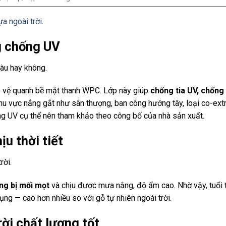
a ngoài trời
.
g chống UV
màu hay không.
 vệ quanh bề mặt thanh WPC. Lớp này giúp
chống tia UV, chống
hu vực nắng gắt như sân thượng, ban công hướng tây, loại co-extr
ng UV cụ thể nên tham khảo theo công bố của nhà sản xuất.
u thời tiết
rời.
ng bị mối mọt
và chịu được mưa nắng, độ ẩm cao. Nhờ vậy, tuổi 
ụng — cao hơn nhiều so với gỗ tự nhiên ngoài trời.
ời chất lượng tốt