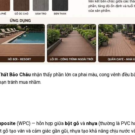
Thất Bảo Châu
nhận thấy phần lớn ca phai màu, cong vênh đều b
 bạn tránh mua nhầm.
mposite
(WPC) — hỗn hợp giữa
bột gỗ
và
nhựa
(thường là PVC h
t gỗ tạo vân và cảm giác gần gũi, nhựa tạo khả năng chịu nước v