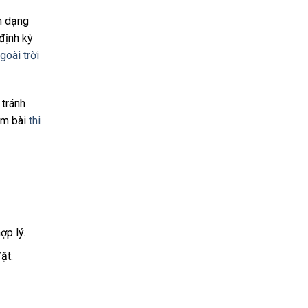
h dạng
định kỳ
goài trời
 tránh
êm bài
thi
ợp lý.
ặt.