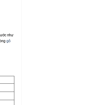
nước như
dòng
gỗ