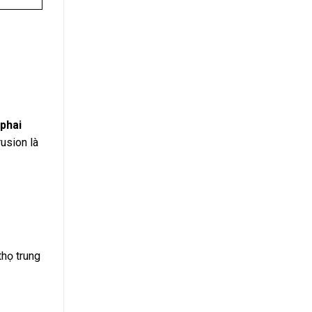
 phai
usion là
thọ trung