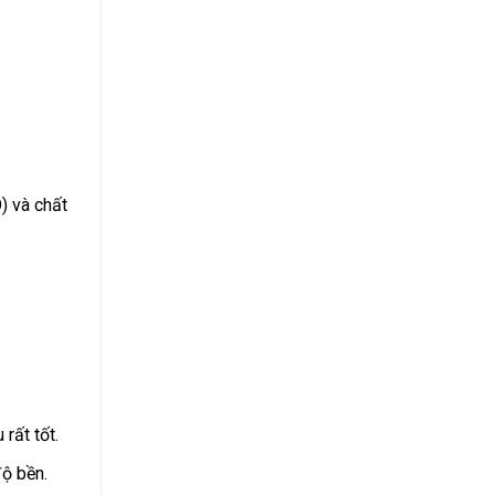
) và chất
rất tốt.
độ bền.