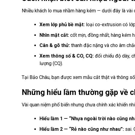
Nhiều khách lo mua nhầm hàng kém — dưới đây là vài c
Xem lớp phủ bề mặt:
loại co-extrusion có lớp
Nhìn mặt cắt:
cốt mịn, đồng nhất; hàng kém ha
Cân & gõ thử:
thanh đặc nặng và cho âm chắc
Xem thông số & CO, CQ:
đối chiếu độ dày, c
lượng (CQ).
Tại Bảo Châu, bạn được xem mẫu cắt thật và thông số r
Những hiểu lầm thường gặp về ch
Vài quan niệm phổ biến nhưng chưa chính xác khiến nhi
Hiểu lầm 1 — “Nhựa ngoài trời nào cũng nh
Hiểu lầm 2 — “Rẻ nào cũng như nhau”:
sai. 