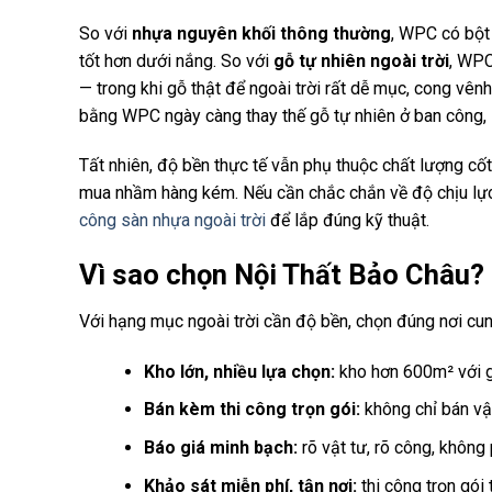
So với
nhựa nguyên khối thông thường
, WPC có bột
tốt hơn dưới nắng. So với
gỗ tự nhiên ngoài trời
, WPC
— trong khi gỗ thật để ngoài trời rất dễ mục, cong vê
bằng WPC ngày càng thay thế gỗ tự nhiên ở ban công,
Tất nhiên, độ bền thực tế vẫn phụ thuộc chất lượng cốt
mua nhầm hàng kém. Nếu cần chắc chắn về độ chịu lực 
công sàn nhựa ngoài trời
để lắp đúng kỹ thuật.
Vì sao chọn Nội Thất Bảo Châu?
Với hạng mục ngoài trời cần độ bền, chọn đúng nơi cun
Kho lớn, nhiều lựa chọn:
kho hơn 600m² với gầ
Bán kèm thi công trọn gói:
không chỉ bán vật
Báo giá minh bạch:
rõ vật tư, rõ công, không
Khảo sát miễn phí, tận nơi:
thi công trọn gói 