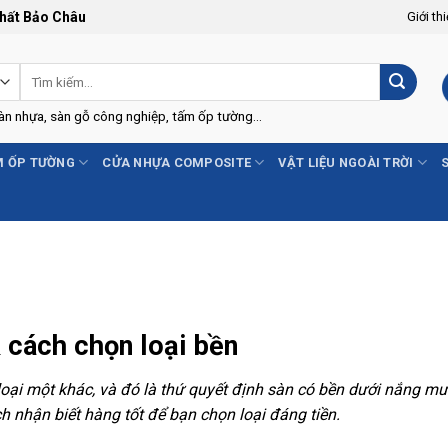
Thất Bảo Châu
Giới th
Tìm
kiếm:
Sàn nhựa, sàn gỗ công nghiệp, tấm ốp tường...
 ỐP TƯỜNG
CỬA NHỰA COMPOSITE
VẬT LIỆU NGOÀI TRỜI
& cách chọn loại bền
loại một khác, và đó là thứ quyết định sàn có bền dưới nắng m
ch nhận biết hàng tốt để bạn chọn loại đáng tiền.