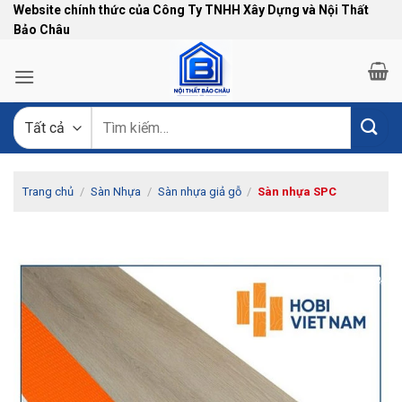
Bỏ
Website chính thức của Công Ty TNHH Xây Dựng và Nội Thất
Bảo Châu
qua
nội
dung
Tìm
kiếm:
Trang chủ
/
Sàn Nhựa
/
Sàn nhựa giả gỗ
/
Sàn nhựa SPC
-5%