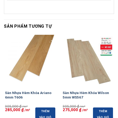
SẢN PHẨM TƯƠNG TỰ
-7%
-10%
Sàn Nhựa Hèm Khóa Ariano
Sàn Nhựa Hèm Khóa Wilson
6mm T606
5mm WS567
305,000
₫
305,000
₫
Giá
285,000
₫
Giá
Giá
275,000
₫
Giá
THÊM
THÊM
gốc
hiện
gốc
hiện
là:
tại
là:
tại
VÀO GIỎ
VÀO GIỎ