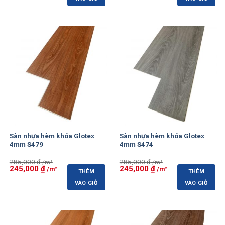
305,000 ₫.
là:
305,000 ₫.
là:
285,000 ₫.
275,000 ₫.
-14%
-14%
Sàn nhựa hèm khóa Glotex
Sàn nhựa hèm khóa Glotex
4mm S479
4mm S474
285,000
₫
285,000
₫
Giá
245,000
₫
Giá
Giá
245,000
₫
Giá
THÊM
THÊM
gốc
hiện
gốc
hiện
là:
tại
là:
tại
VÀO GIỎ
VÀO GIỎ
285,000 ₫.
là:
285,000 ₫.
là:
245,000 ₫.
245,000 ₫.
-14%
-14%