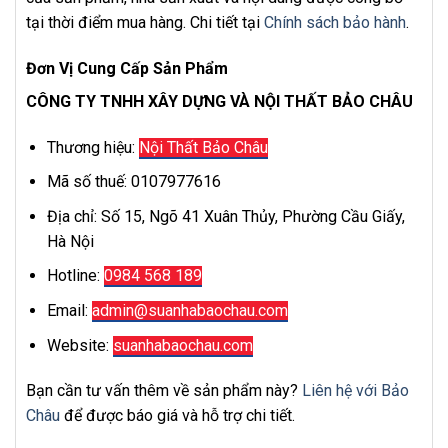
tại thời điểm mua hàng. Chi tiết tại
Chính sách bảo hành
.
Đơn Vị Cung Cấp Sản Phẩm
CÔNG TY TNHH XÂY DỰNG VÀ NỘI THẤT BẢO CHÂU
Thương hiệu:
Nội Thất Bảo Châu
Mã số thuế: 0107977616
Địa chỉ: Số 15, Ngõ 41 Xuân Thủy, Phường Cầu Giấy,
Hà Nội
Hotline:
0984 568 189
Email:
admin@suanhabaochau.com
Website:
suanhabaochau.com
Bạn cần tư vấn thêm về sản phẩm này?
Liên hệ với Bảo
Châu
để được báo giá và hỗ trợ chi tiết.