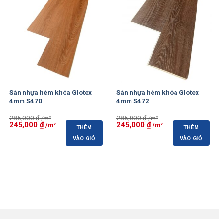
Sàn nhựa hèm khóa Glotex
Sàn nhựa hèm khóa Glotex
4mm S470
4mm S472
285,000
₫
285,000
₫
Giá
245,000
₫
Giá
Giá
245,000
₫
Giá
THÊM
THÊM
gốc
hiện
gốc
hiện
là:
tại
là:
tại
VÀO GIỎ
VÀO GIỎ
285,000 ₫.
là:
285,000 ₫.
là:
245,000 ₫.
245,000 ₫.