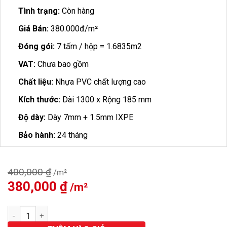
Tình trạng:
Còn hàng
Giá Bán:
380.000đ/m²
Đóng gói:
7 tấm / hộp = 1.6835m2
VAT:
Chưa bao gồm
Chất liệu:
Nhựa PVC chất lượng cao
Kích thước:
Dài 1300 x Rộng 185 mm
Độ dày:
Dày 7mm + 1.5mm IXPE
Bảo hành:
24 tháng
400,000
₫
Giá
380,000
₫
Giá
gốc
hiện
là:
tại
Sàn Nhựa Hobi Wood 7mm HS77 số lượng
400,000 ₫.
là:
380,000 ₫.