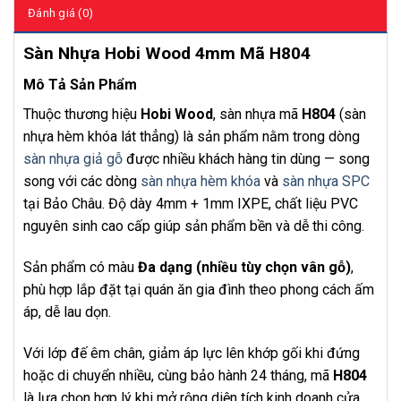
Đánh giá (0)
Sàn Nhựa Hobi Wood 4mm Mã H804
Mô Tả Sản Phẩm
Thuộc thương hiệu
Hobi Wood
, sàn nhựa mã
H804
(sàn
nhựa hèm khóa lát thẳng) là sản phẩm nằm trong dòng
sàn nhựa giả gỗ
được nhiều khách hàng tin dùng — song
song với các dòng
sàn nhựa hèm khóa
và
sàn nhựa SPC
tại Bảo Châu. Độ dày 4mm + 1mm IXPE, chất liệu PVC
nguyên sinh cao cấp giúp sản phẩm bền và dễ thi công.
Sản phẩm có màu
Đa dạng (nhiều tùy chọn vân gỗ)
,
phù hợp lắp đặt tại quán ăn gia đình theo phong cách ấm
áp, dễ lau dọn.
Với lớp đế êm chân, giảm áp lực lên khớp gối khi đứng
hoặc di chuyển nhiều, cùng bảo hành 24 tháng, mã
H804
là lựa chọn hợp lý khi mở rộng diện tích kinh doanh cửa