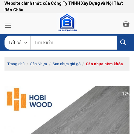
Bỏ
Website chính thức của Công Ty TNHH Xây Dựng và Nội Thất
Bảo Châu
qua
nội
dung
Tìm
kiếm:
Trang chủ
/
Sàn Nhựa
/
Sàn nhựa giả gỗ
/
Sàn nhựa hèm khóa
-12%