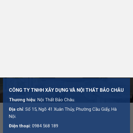
Thương hiệu:
Nội Thất Bảo Châu
Mã số thuế: 0107977616
Địa chỉ: Số 15, Ngõ 41 Xuân Thủy, Phường Cầu Giấy,
Hà Nội
Hotline:
0984 568 189
Email:
admin@suanhabaochau.com
Website:
suanhabaochau.com
Bạn cần tư vấn thêm về sản phẩm này?
Liên hệ với Bảo
Châu
để được báo giá và hỗ trợ chi tiết.
CÔNG TY TNHH XÂY DỰNG VÀ NỘI THẤT BẢO CHÂU
Thương hiệu
: Nội Thất Bảo Châu.
Địa chỉ
: Số 15, Ngõ 41 Xuân Thủy, Phường Cầu Giấy, Hà
Nội.
Điện thoại:
0984 568 189