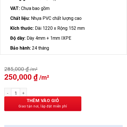
VAT:
Chưa bao gồm
Chất liệu:
Nhựa PVC chất lượng cao
Kích thước:
Dài 1220 x Rộng 152 mm
Độ dày:
Dày 4mm + 1mm IXPE
Bảo hành:
24 tháng
285,000
₫
Giá
250,000
₫
Giá
gốc
hiện
là:
tại
Sàn Nhựa Hobi Wood 4mm H804 số lượng
285,000 ₫.
là:
250,000 ₫.
THÊM VÀO GIỎ
BẢO CHÂU - HOÀN HẢO