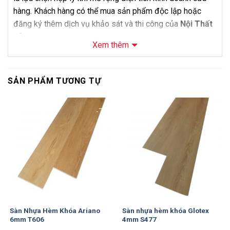
hàng. Khách hàng có thể mua sản phẩm độc lập hoặc
đăng ký thêm dịch vụ khảo sát và thi công của
Nội Thất
Bảo Châu
.
Xem thêm
Thông Số Kỹ Thuật
Thông số
Chi tiết
SẢN PHẨM TƯƠNG TỰ
Tên sản phẩm
Sàn Nhựa Hobi Wood 4mm Mã H804
-7%
-14%
Mã sản phẩm
H804
Thương hiệu
Hobi Wood
Loại sản phẩm
Sàn nhựa hèm khóa lát thẳng
Độ dày
4mm + 1mm IXPE
Kích thước
Dài 1224 x Rộng 153 mm x Dày 4mm
Số lượng
10 tấm/hộp
Sàn Nhựa Hèm Khóa Ariano
Sàn nhựa hèm khóa Glotex
tấm/hộp
6mm T606
4mm S477