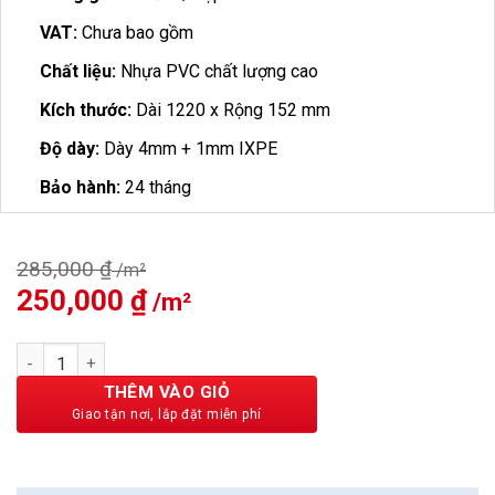
VAT:
Chưa bao gồm
Chất liệu:
Nhựa PVC chất lượng cao
Kích thước:
Dài 1220 x Rộng 152 mm
Độ dày:
Dày 4mm + 1mm IXPE
Bảo hành:
24 tháng
285,000
₫
Giá
250,000
₫
Giá
gốc
hiện
là:
tại
Sàn Nhựa Hobi Wood 4mm H800 số lượng
285,000 ₫.
là:
250,000 ₫.
THÊM VÀO GIỎ
BẢO CHÂU - HOÀN HẢO