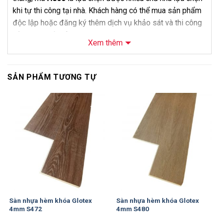
khi tự thi công tại nhà. Khách hàng có thể mua sản phẩm
độc lập hoặc đăng ký thêm dịch vụ khảo sát và thi công
của
Nội Thất Bảo Châu
.
Xem thêm
Thông Số Kỹ Thuật
Thông số
Chi tiết
SẢN PHẨM TƯƠNG TỰ
Tên sản phẩm
Sàn Nhựa Hobi Wood 4mm Mã H800
-14%
-14%
Mã sản phẩm
H800
Thương hiệu
Hobi Wood
Loại sản phẩm
Sàn nhựa hèm khóa lát thẳng
Độ dày
4mm + 1mm IXPE
Kích thước
Dài 1224 x Rộng 153 mm x Dày 4mm
Số lượng
10 tấm/hộp
Sàn nhựa hèm khóa Glotex
Sàn nhựa hèm khóa Glotex
tấm/hộp
4mm S472
4mm S480