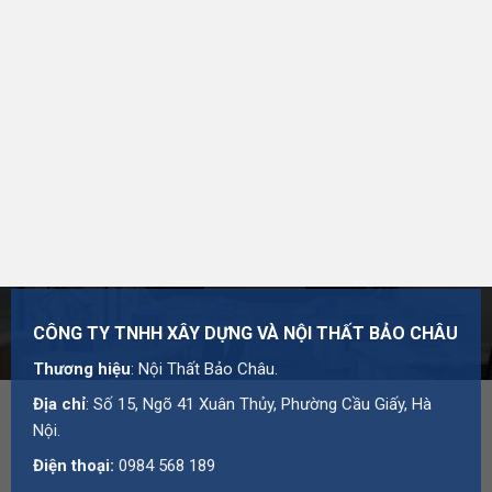
Thương hiệu:
Nội Thất Bảo Châu
Mã số thuế: 0107977616
Địa chỉ: Số 15, Ngõ 41 Xuân Thủy, Phường Cầu Giấy,
Hà Nội
Hotline:
0984 568 189
Email:
admin@suanhabaochau.com
Website:
suanhabaochau.com
Bạn cần tư vấn thêm về sản phẩm này?
Liên hệ với Bảo
Châu
để được báo giá và hỗ trợ chi tiết.
CÔNG TY TNHH XÂY DỰNG VÀ NỘI THẤT BẢO CHÂU
Thương hiệu
: Nội Thất Bảo Châu.
Địa chỉ
: Số 15, Ngõ 41 Xuân Thủy, Phường Cầu Giấy, Hà
Nội.
Điện thoại:
0984 568 189