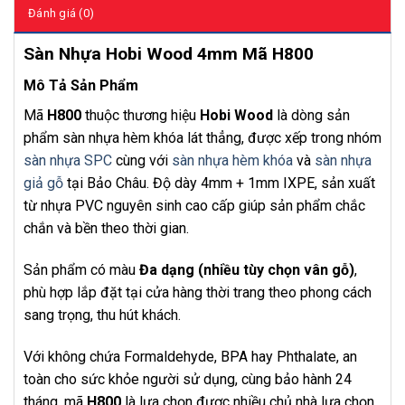
Đánh giá (0)
Sàn Nhựa Hobi Wood 4mm Mã H800
Mô Tả Sản Phẩm
Mã
H800
thuộc thương hiệu
Hobi Wood
là dòng sản
phẩm sàn nhựa hèm khóa lát thẳng, được xếp trong nhóm
sàn nhựa SPC
cùng với
sàn nhựa hèm khóa
và
sàn nhựa
giả gỗ
tại Bảo Châu. Độ dày 4mm + 1mm IXPE, sản xuất
từ nhựa PVC nguyên sinh cao cấp giúp sản phẩm chắc
chắn và bền theo thời gian.
Sản phẩm có màu
Đa dạng (nhiều tùy chọn vân gỗ)
,
phù hợp lắp đặt tại cửa hàng thời trang theo phong cách
sang trọng, thu hút khách.
Với không chứa Formaldehyde, BPA hay Phthalate, an
toàn cho sức khỏe người sử dụng, cùng bảo hành 24
tháng, mã
H800
là lựa chọn được nhiều chủ nhà lựa chọn