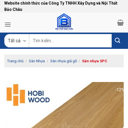
Bỏ
Website chính thức của Công Ty TNHH Xây Dựng và Nội Thất
Bảo Châu
qua
nội
dung
Tìm
kiếm:
Trang chủ
/
Sàn Nhựa
/
Sàn nhựa giả gỗ
/
Sàn nhựa SPC
-12%