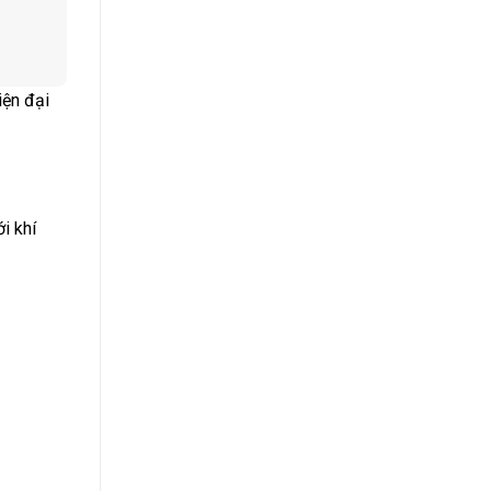
iện đại
i khí