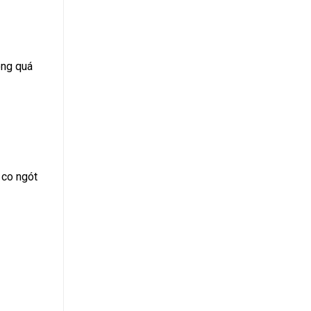
ong quá
 co ngót