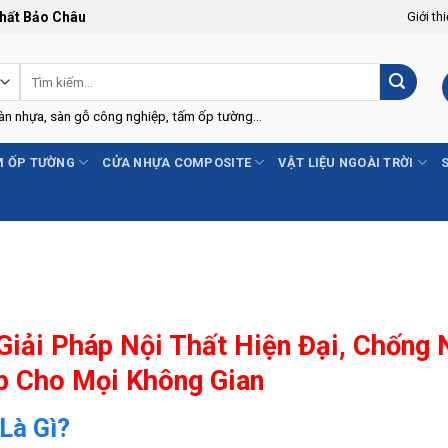
Thất Bảo Châu
Giới th
Tìm
kiếm:
Sàn nhựa, sàn gỗ công nghiệp, tấm ốp tường...
 ỐP TƯỜNG
CỬA NHỰA COMPOSITE
VẬT LIỆU NGOÀI TRỜI
iải Pháp Nội Thất Hiện Đại, Chống
p Cho Mọi Không Gian
Là Gì?