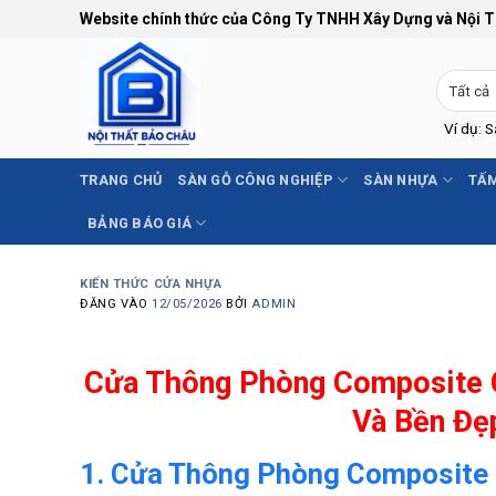
Bỏ
Website chính thức của Công Ty TNHH Xây Dựng và Nội 
qua
nội
dung
Ví dụ: 
TRANG CHỦ
SÀN GỖ CÔNG NGHIỆP
SÀN NHỰA
TẤM
BẢNG BÁO GIÁ
KIẾN THỨC CỬA NHỰA
ĐĂNG VÀO
12/05/2026
BỞI
ADMIN
Cửa Thông Phòng Composite G
Và Bền Đẹ
1. Cửa Thông Phòng Composite 