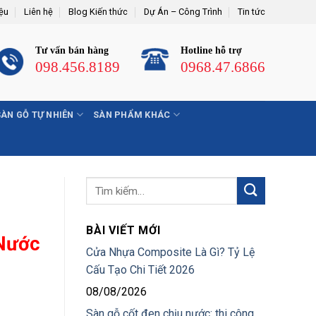
iệu
Liên hệ
Blog Kiến thức
Dự Án – Công Trình
Tin tức
Tư vấn bán hàng
Hotline hỗ trợ
098.456.8189
0968.47.6866
SÀN GỖ TỰ NHIÊN
SÀN PHẨM KHÁC
BÀI VIẾT MỚI
 Nước
Cửa Nhựa Composite Là Gì? Tỷ Lệ
Cấu Tạo Chi Tiết 2026
08/08/2026
Sàn gỗ cốt đen chịu nước: thi công