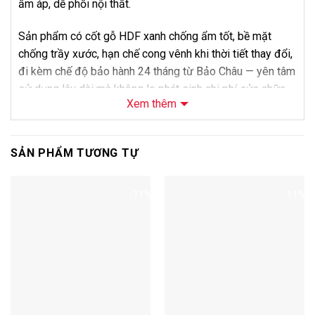
ấm áp, dễ phối nội thất.
Sản phẩm có cốt gỗ HDF xanh chống ẩm tốt, bề mặt
chống trầy xước, hạn chế cong vênh khi thời tiết thay đổi,
đi kèm chế độ bảo hành 24 tháng từ Bảo Châu — yên tâm
sử dụng lâu dài mà không lo phát sinh chi phí sửa chữa
Xem thêm
ngoài ý muốn.
Về giá bán, điểm mạnh của JAWA là cốt gỗ HDF xanh
SẢN PHẨM TƯƠNG TỰ
chống ẩm, phù hợp hơn cho khu vực có độ ẩm cao so với
cốt gỗ tiêu chuẩn cùng tầm giá. Liên hệ Bảo Châu để
được tư vấn và báo giá thi công trọn gói cho mã 826.
-11%
-11%
Thông Số Kỹ Thuật
Thông số
Chi tiết
Tên sản phẩm
Sàn Gỗ JAWA 8mm 826
Mã sản phẩm
826