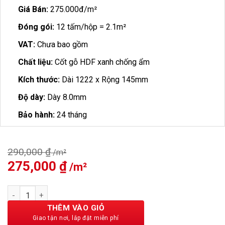
Giá Bán:
275.000đ/m²
Đóng gói:
12 tấm/hộp = 2.1m²
VAT:
Chưa bao gồm
Chất liệu:
Cốt gỗ HDF xanh chống ẩm
Kích thước:
Dài 1222 x Rộng 145mm
Độ dày:
Dày 8.0mm
Bảo hành:
24 tháng
290,000
₫
Giá
275,000
₫
Giá
gốc
hiện
là:
tại
Sàn Gỗ JAWA 8mm 826 số lượng
290,000 ₫.
là:
275,000 ₫.
THÊM VÀO GIỎ