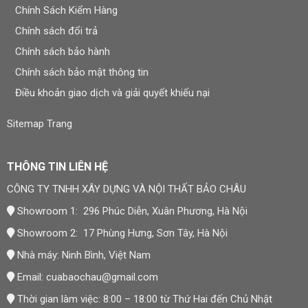
điều kiện chịu nước công bố, hoặc do khách hàng tự ý
Chính Sách Kiểm Hàng
tháo lắp, sửa chữa sản phẩm.
Chính sách đổi trả
Chính sách bảo hành
Khi cần bảo hành, khách hàng liên hệ hotline hoặc email,
cung cấp mã sản phẩm, mô tả tình trạng lỗi kèm hình
Chính sách bảo mật thông tin
ảnh/video để Bảo Châu kiểm tra và đưa ra phương án xử
Điều khoản giao dịch và giải quyết khiếu nại
lý phù hợp. Chi tiết tại
Chính sách bảo hành
.
Sitemap Trang
Đơn Vị Cung Cấp Sản Phẩm
CÔNG TY TNHH XÂY DỰNG VÀ NỘI THẤT BẢO CHÂU
THÔNG TIN LIÊN HỆ
CÔNG TY TNHH XÂY DỰNG VÀ NỘI THẤT BẢO CHÂU
Thương hiệu:
Nội Thất Bảo Châu
Showroom 1: 296 Phúc Diễn, Xuân Phương, Hà Nội
Mã số thuế: 0107977616
Showroom 2: 17 Phùng Hưng, Sơn Tây, Hà Nội
Địa chỉ trụ sở: Số 15, Ngõ 41 Xuân Thủy, Phường Cầu
Giấy, Hà Nội
Nhà máy: Ninh Bình, Việt Nam
Email:
cuabaochau@gmail.com
Showroom 1: 296 Phúc Diễn, Xuân Phương, Hà Nội
Thời gian làm việc: 8:00 – 18:00 từ Thứ Hai đến Chủ Nhật
Showroom 2: 17 Phùng Hưng, Sơn Tây, Hà Nội