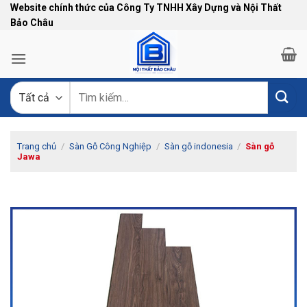
Bỏ
Website chính thức của Công Ty TNHH Xây Dựng và Nội Thất
Bảo Châu
qua
nội
dung
Tìm
kiếm:
Trang chủ
/
Sàn Gỗ Công Nghiệp
/
Sàn gỗ indonesia
/
Sàn gỗ
Jawa
-5%