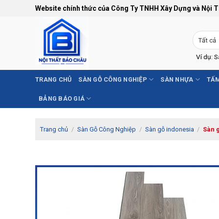
Bỏ
Website chính thức của Công Ty TNHH Xây Dựng và Nội 
qua
nội
dung
Ví dụ: 
TRANG CHỦ
SÀN GỖ CÔNG NGHIỆP
SÀN NHỰA
TẤM
BẢNG BÁO GIÁ
Trang chủ
/
Sàn Gỗ Công Nghiệp
/
Sàn gỗ indonesia
/
Sàn 