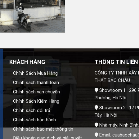
 đổi sang sản phẩm cùng loại hoặc sản phẩm tương
n hoặc tiền mặt tại cửa hàng, thời gian xử lý thường trong
em đầy đủ điều kiện tại
Chính sách đổi trả và hoàn tiền
.
p dụng cho lỗi kỹ thuật, lỗi sản xuất thuộc trách nhiệm của
o tác động ngoại lực, va đập, hóa chất, ngập nước vượt
KHÁCH HÀNG
THÔNG TIN LIÊN
ý tháo lắp, sửa chữa sản phẩm.
CÔNG TY TNHH XÂY 
Chính Sách Mua Hàng
ail, cung cấp mã sản phẩm, mô tả tình trạng lỗi kèm hình
THẤT BẢO CHÂU
Chính sách thanh toán
ử lý phù hợp. Chi tiết tại
Chính sách bảo hành
.
Showroom 1: 296 P
Chính sách vận chuyển
Phương, Hà Nội
Chính Sách Kiểm Hàng
Showroom 2: 17 P
Chính sách đổi trả
HÂU
Tây, Hà Nội
Chính sách bảo hành
Nhà máy: Ninh Bình
Chính sách bảo mật thông tin
Email:
cuabaochau
Điều khoản giao dịch và giải quyết