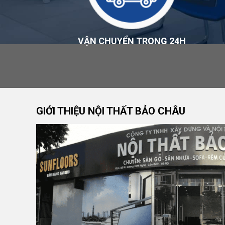
Chi phí vận chuyển không mặc nhiên nằm trong giá s
lượng, trọng lượng và điều kiện bốc xếp, và sẽ được
Xem đầy đủ tại
Chính sách vận chuyển và giao nhận
.
VẬN CHUYỂN TRONG 24H
Kiểm Hàng
Khi nhận hàng, khách hàng được khuyến nghị kiểm t
nhận, số lượng, quy cách đóng gói và tình trạng bao b
Nếu phát hiện giao sai, thiếu số lượng hoặc có dấu 
GIỚI THIỆU NỘI THẤT BẢO CHÂU
giao hàng và liên hệ Bảo Châu trong thời gian sớm nh
hóa để làm căn cứ xử lý. Xem đầy đủ tại
Chính sách 
Đổi Trả Và Hoàn Tiền
Bảo Châu hỗ trợ đổi trả trong vòng
3 ngày kể từ ng
sử dụng, không trầy xước hay hư hỏng do tác động bê
có hóa đơn hoặc phiếu bán hàng. Chính sách này khôn
riêng hoặc đã thi công hoàn thiện.