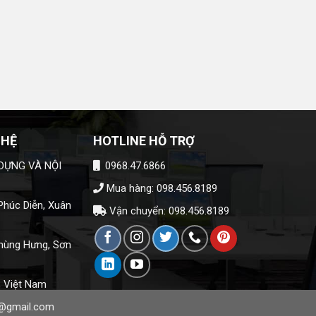
 HỆ
HOTLINE HỖ TRỢ
DỰNG VÀ NỘI
0968.47.6866
Mua hàng: 098.456.8189
húc Diễn, Xuân
Vận chuyển: 098.456.8189
hùng Hưng, Sơn
, Việt Nam
@gmail.com