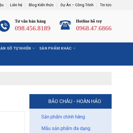
iệu
Liên hệ
Blog Kiến thức
Dự Án – Công Trình
Tin tức
Tư vấn bán hàng
Hotline hỗ trợ
098.456.8189
0968.47.6866
SÀN GỖ TỰ NHIÊN
SÀN PHẨM KHÁC
BẢO CHÂU - HOÀN HẢO
Sản phẩm chính hãng
Mẫu sản phẩm đa dạng