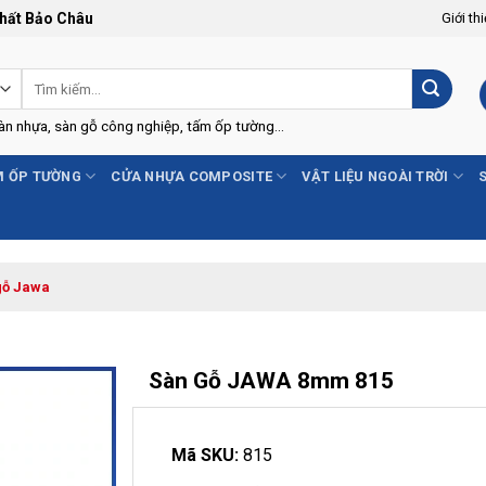
Thất Bảo Châu
Giới th
Tìm
kiếm:
Sàn nhựa, sàn gỗ công nghiệp, tấm ốp tường...
 ỐP TƯỜNG
CỬA NHỰA COMPOSITE
VẬT LIỆU NGOÀI TRỜI
gỗ Jawa
Sàn Gỗ JAWA 8mm 815
-5%
Mã SKU:
815