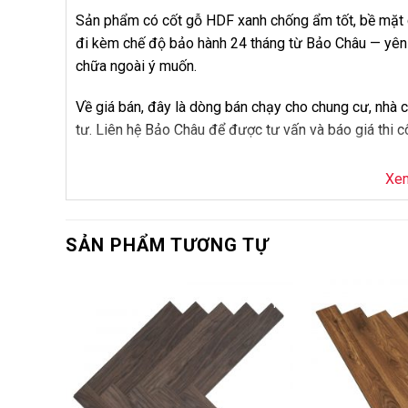
Sản phẩm có cốt gỗ HDF xanh chống ẩm tốt, bề mặt ch
đi kèm chế độ bảo hành 24 tháng từ Bảo Châu — yên 
chữa ngoài ý muốn.
Về giá bán, đây là dòng bán chạy cho chung cư, nhà 
tư. Liên hệ Bảo Châu để được tư vấn và báo giá thi c
Thông Số Kỹ Thuật
Xe
Thông số
Chi tiết
SẢN PHẨM TƯƠNG TỰ
Tên sản phẩm
Sàn Gỗ JAWA
Mã sản phẩm
815
-10%
Thương hiệu
JAWA
Loại sản phẩm
Sàn gỗ công n
Chất liệu
Cốt gỗ HDF x
Độ dày
8.0mm