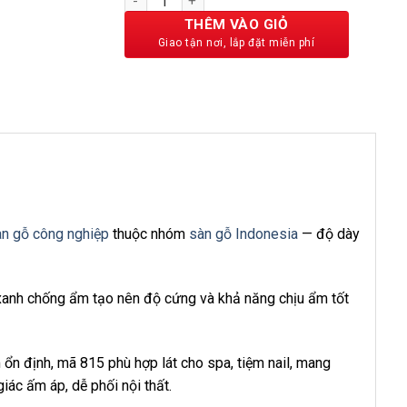
275,000 ₫.
THÊM VÀO GIỎ
n gỗ công nghiệp
thuộc nhóm
sàn gỗ Indonesia
— độ dày
xanh chống ẩm tạo nên độ cứng và khả năng chịu ẩm tốt
ổn định, mã 815 phù hợp lát cho spa, tiệm nail, mang
ác ấm áp, dễ phối nội thất.