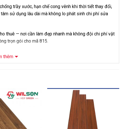
ống trầy xước, hạn chế cong vênh khi thời tiết thay đổi,
tâm sử dụng lâu dài mà không lo phát sinh chi phí sửa
cho thuê — nơi cần làm đẹp nhanh mà không đội chi phí vật
ông trọn gói cho mã 815.
m thêm
 8mm 815
-14%
-5%
ghiệp Indonesia
anh chống ẩm