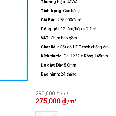
Thương hiệu
: JAWA
Tình trạng:
Còn hàng
Giá Bán:
275.000đ/m²
Đóng gói:
12 tấm/hộp = 2.1m²
VAT:
Chưa bao gồm
Chất liệu:
Cốt gỗ HDF xanh chống ẩm
Kích thước:
Dài 1222 x Rộng 145mm
Độ dày:
Dày 8.0mm
Bảo hành:
24 tháng
290,000
₫
Giá
275,000
₫
Giá
gốc
hiện
là:
tại
Sàn Gỗ JAWA 8mm 815 số lượng
290,000 ₫.
là: