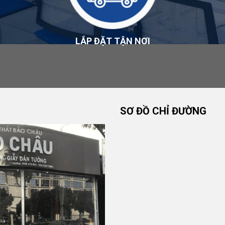
ản phẩm, được tính theo khoảng cách, loại sản phẩm, số
 Bảo Châu thông báo cho khách hàng trước khi giao hàng.
LẮP ĐẶT TẬN NƠI
ra ngay: tên và mã sản phẩm, màu sắc/mẫu theo đơn đã xác
ì bên ngoài.
hiệu hư hỏng, khách hàng cần thông báo ngay cho người
SƠ ĐỒ CHỈ ĐƯỜNG
ất, đồng thời chụp ảnh hoặc quay video tình trạng hàng
kiểm hàng
.
ày nhận hàng
đối với sản phẩm còn nguyên vẹn, chưa qua
n ngoài, còn nguyên tem nhãn, bao bì, phụ kiện đi kèm và
g áp dụng với sản phẩm đặt theo kích thước, thiết kế