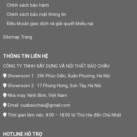
Chính sách bảo hành
Khi cần bảo hành, khách hàng liên hệ hotline hoặc email,
cung cấp mã sản phẩm, mô tả tình trạng lỗi kèm hình
Chính sách bảo mật thông tin
ảnh/video để Bảo Châu kiểm tra và đưa ra phương án xử
Điều khoản giao dịch và giải quyết khiếu nại
lý phù hợp. Chi tiết tại
Chính sách bảo hành
.
Sitemap Trang
Đơn Vị Cung Cấp Sản Phẩm
CÔNG TY TNHH XÂY DỰNG VÀ NỘI THẤT BẢO CHÂU
THÔNG TIN LIÊN HỆ
Thương hiệu:
Nội Thất Bảo Châu
CÔNG TY TNHH XÂY DỰNG VÀ NỘI THẤT BẢO CHÂU
Showroom 1: 296 Phúc Diễn, Xuân Phương, Hà Nội
Mã số thuế: 0107977616
Showroom 2: 17 Phùng Hưng, Sơn Tây, Hà Nội
Địa chỉ trụ sở: Số 15, Ngõ 41 Xuân Thủy, Phường Cầu
Giấy, Hà Nội
Nhà máy: Ninh Bình, Việt Nam
Email:
cuabaochau@gmail.com
Showroom 1: 296 Phúc Diễn, Xuân Phương, Hà Nội
Thời gian làm việc: 8:00 – 18:00 từ Thứ Hai đến Chủ Nhật
Showroom 2: 17 Phùng Hưng, Sơn Tây, Hà Nội
Nhà máy: Ninh Bình, Việt Nam
HOTLINE HỖ TRỢ