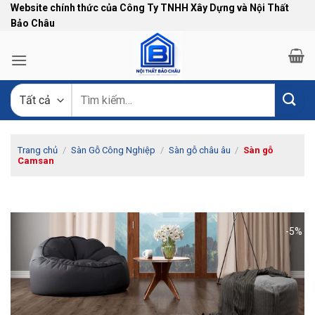
Bỏ
Website chính thức của Công Ty TNHH Xây Dựng và Nội Thất
Bảo Châu
qua
nội
dung
Tìm
kiếm:
Trang chủ
/
Sàn Gỗ Công Nghiệp
/
Sàn gỗ châu âu
/
Sàn gỗ
Camsan
-5%