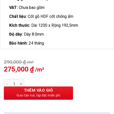
VAT:
Chưa bao gồm
Chất liệu:
Cốt gỗ HDF cốt chống ẩm
Kích thước:
Dài 1200 x Rộng 192,5mm
Độ dày:
Dày 8.0mm
Bảo hành:
24 tháng
290,000
₫
Giá
275,000
₫
Giá
gốc
hiện
là:
tại
Sàn Gỗ Camsan 8mm MS714-8 số lượng
290,000 ₫.
là:
275,000 ₫.
THÊM VÀO GIỎ
BẢO CHÂU - HOÀN HẢO