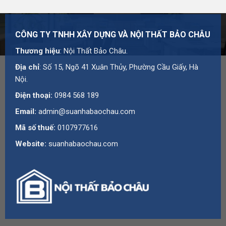
hư hỏng, khách hàng cần thông báo ngay cho người giao
hàng và liên hệ Bảo Châu trong thời gian sớm nhất, đồng
thời chụp ảnh hoặc quay video tình trạng hàng hóa để
CÔNG TY TNHH XÂY DỰNG VÀ NỘI THẤT BẢO CHÂU
làm căn cứ xử lý. Xem đầy đủ tại
Chính sách kiểm hàng
.
Thương hiệu
: Nội Thất Bảo Châu.
Đổi Trả Và Hoàn Tiền
Địa chỉ
: Số 15, Ngõ 41 Xuân Thủy, Phường Cầu Giấy, Hà
Nội.
Bảo Châu hỗ trợ đổi trả trong vòng
3 ngày kể từ ngày
nhận hàng
đối với sản phẩm còn nguyên vẹn, chưa qua
Điện thoại:
0984 568 189
sử dụng, không trầy xước hay hư hỏng do tác động bên
Email:
admin@suanhabaochau.com
ngoài, còn nguyên tem nhãn, bao bì, phụ kiện đi kèm và
Mã số thuế:
0107977616
có hóa đơn hoặc phiếu bán hàng. Chính sách này không
áp dụng với sản phẩm đặt theo kích thước, thiết kế riêng
Website:
suanhabaochau.com
hoặc đã thi công hoàn thiện.
Trường hợp sản phẩm lỗi từ nhà sản xuất, Bảo Châu đổi
sang sản phẩm cùng loại hoặc sản phẩm tương đương;
việc hoàn tiền được thực hiện qua chuyển khoản hoặc tiền
mặt tại cửa hàng, thời gian xử lý thường trong
24-72 giờ