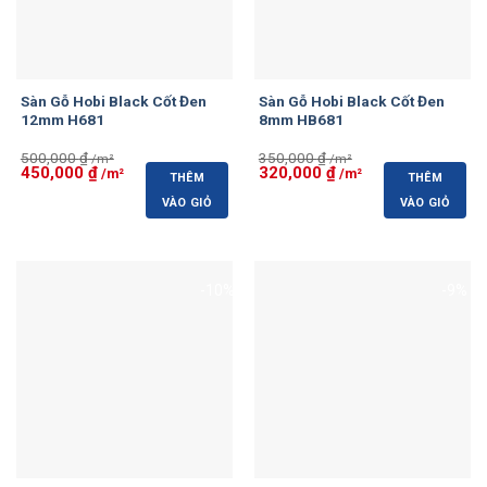
Bảo hành
24 tháng
Tình trạng
Còn hàng
Sàn Gỗ Hobi Black Cốt Đen
Sàn Gỗ Hobi Black Cốt Đen
Giá Sản Phẩm
12mm H681
8mm HB681
Giá gốc:
400.000đ/m²
— Giá ưu đãi:
385.000đ/m²
(giảm
500,000
₫
350,000
₫
4%).
Giá
450,000
₫
Giá
Giá
320,000
₫
Giá
THÊM
THÊM
gốc
hiện
gốc
hiện
là:
tại
là:
tại
VÀO GIỎ
VÀO GIỎ
500,000 ₫.
là:
350,000 ₫.
là:
Giá trên là giá vật tư, chưa gồm keo dán, nẹp hoàn thiện
450,000 ₫.
320,000 ₫.
và công thi công. Chi phí vận chuyển, phụ kiện và thi công
không mặc nhiên nằm trong giá sản phẩm, trừ khi được
-10%
-9%
ghi rõ tại chương trình bán hàng hoặc báo giá.
Hình Thức Mua Hàng
Quý khách có thể đặt mua sản phẩm qua các hình thức
sau:
Đặt hàng trực tiếp trên website suanhabaochau.com.