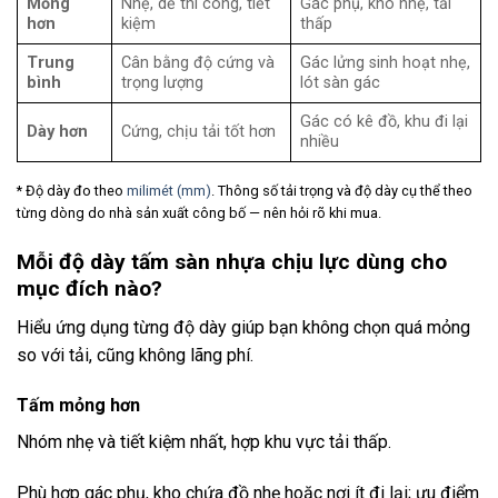
Mỏng
Nhẹ, dễ thi công, tiết
Gác phụ, kho nhẹ, tải
hơn
kiệm
thấp
Trung
Cân bằng độ cứng và
Gác lửng sinh hoạt nhẹ,
bình
trọng lượng
lót sàn gác
Gác có kê đồ, khu đi lại
Dày hơn
Cứng, chịu tải tốt hơn
nhiều
* Độ dày đo theo
milimét (mm)
. Thông số tải trọng và độ dày cụ thể theo
từng dòng do nhà sản xuất công bố — nên hỏi rõ khi mua.
Mỗi độ dày tấm sàn nhựa chịu lực dùng cho
mục đích nào?
Hiểu ứng dụng từng độ dày giúp bạn không chọn quá mỏng
so với tải, cũng không lãng phí.
Tấm mỏng hơn
Nhóm nhẹ và tiết kiệm nhất, hợp khu vực tải thấp.
Phù hợp gác phụ, kho chứa đồ nhẹ hoặc nơi ít đi lại; ưu điểm