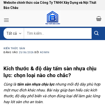
Bỏ
Website chính thức của Công Ty TNHH Xây Dựng và Nội Thất
Bảo Châu
qua
nội
dung
Tìm
kiếm:
KIẾN THỨC SÀN
ĐĂNG VÀO
25/06/2026
BỞI
ADMIN
Kích thước & độ dày tấm sàn nhựa chịu
lực: chọn loại nào cho chắc?
Cùng là
tấm sàn nhựa chịu lực
nhưng mỗi độ dày phù hợp
một mục đích khác nhau. Bài này giúp bạn hiểu các kích
thước, độ dày phổ biến và chọn đúng loại để làm gác lửng
hay lót sàn cho an toàn.