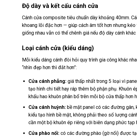
Độ dày và kết cấu cánh cửa
Cánh cửa composite tiêu chuẩn dày khoảng 40mm. Cánh
khoang lõi đặc hơn — giúp cách âm tốt hơn nhưng kéo t
giống nhau vẫn có thể chênh giá nếu độ dày cánh khác 
Loại cánh cửa (kiểu dáng)
Mỗi kiểu dáng cánh đòi hỏi quy trình gia công khác nh
“nhìn đẹp hơn thì đắt hơn”:
Cửa cánh phẳng:
giá thấp nhất trong 5 loại vì pa
tạo hình chi tiết hay ráp thêm bộ phận phụ. Khuôn é
khấu hao khuôn phân bổ trên mỗi bộ cửa thấp hơn hẳ
Cửa cánh huỳnh:
bề mặt panel có các đường gân, k
kiểu tạo hình bề mặt, không phải theo số lượng cá
cần một bộ khuôn ép riêng với biên dạng phức tạp 
Cửa phào nổi:
có các đường phào (gờ nổi) được tạo