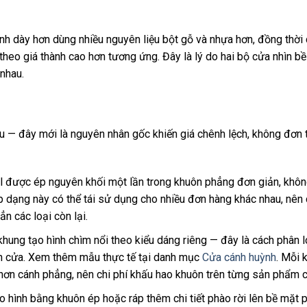
 dày hơn dùng nhiều nguyên liệu bột gỗ và nhựa hơn, đồng thời
heo giá thành cao hơn tương ứng. Đây là lý do hai bộ cửa nhìn bề
nhau.
au — đây mới là nguyên nhân gốc khiến giá chênh lệch, không đơn 
nel được ép nguyên khối một lần trong khuôn phẳng đơn giản, khô
p dạng này có thể tái sử dụng cho nhiều đơn hàng khác nhau, nên 
n các loại còn lại.
hung tạo hình chìm nổi theo kiểu dáng riêng — đây là cách phân l
nh cửa. Xem thêm mẫu thực tế tại danh mục
Cửa cánh huỳnh
. Mỗi 
hơn cánh phẳng, nên chi phí khấu hao khuôn trên từng sản phẩm c
 hình bằng khuôn ép hoặc ráp thêm chi tiết phào rời lên bề mặt p