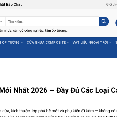
Thất Bảo Châu
Giới th
Tìm
kiếm:
Sàn nhựa, sàn gỗ công nghiệp, tấm ốp tường...
 ỐP TƯỜNG
CỬA NHỰA COMPOSITE
VẬT LIỆU NGOÀI TRỜI
Mới Nhất 2026 — Đầy Đủ Các Loại C
h cửa, kích thước, lớp phủ bề mặt và phụ kiện đi kèm — không c