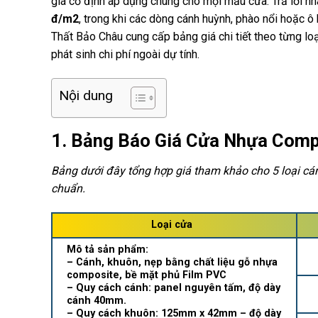
giá cố định áp dụng chung cho mọi mẫu cửa. Trả lời n
đ/m2
, trong khi các dòng cánh huỳnh, phào nổi hoặc ô
Thất Bảo Châu cung cấp bảng giá chi tiết theo từng loạ
phát sinh chi phí ngoài dự tính.
Nội dung
1. Bảng Báo Giá Cửa Nhựa Comp
Bảng dưới đây tổng hợp giá tham khảo cho 5 loại cá
chuẩn.
Loại cửa
Mô tả sản phẩm:
– Cánh, khuôn, nẹp bằng chất liệu gỗ nhựa
composite, bề mặt phủ Film PVC
– Quy cách cánh: panel nguyên tấm, độ dày
cánh 40mm.
– Quy cách khuôn: 125mm x 42mm – độ dày