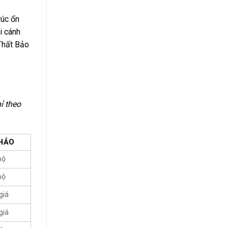
rúc ổn
i cánh
 Thất Bảo
ỉ theo
KHẢO
bộ
bộ
giá
giá