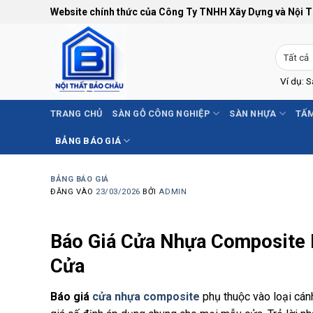
Bỏ
Website chính thức của Công Ty TNHH Xây Dựng và Nội 
qua
nội
dung
Ví dụ: 
TRANG CHỦ
SÀN GỖ CÔNG NGHIỆP
SÀN NHỰA
TẤM
BẢNG BÁO GIÁ
BẢNG BÁO GIÁ
ĐĂNG VÀO
23/03/2026
BỞI
ADMIN
Báo Giá Cửa Nhựa Composite 
Cửa
Báo giá
cửa nhựa composite
phụ thuộc vào loại cán