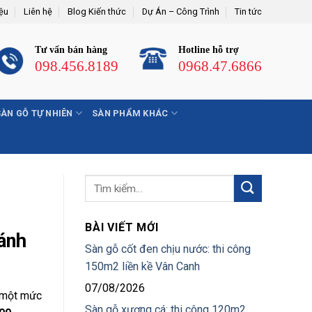
iệu
Liên hệ
Blog Kiến thức
Dự Án – Công Trình
Tin tức
Tư vấn bán hàng
Hotline hỗ trợ
098.456.8189
0968.47.6866
SÀN GỖ TỰ NHIÊN
SÀN PHẨM KHÁC
BÀI VIẾT MỚI
ánh
Sàn gỗ cốt đen chịu nước: thi công
150m2 liền kề Vân Canh
07/08/2026
ó một mức
Sàn gỗ xương cá: thi công 120m2