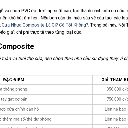
ỗ và nhựa PVC ép dưới áp suất cao, tạo thành cánh cửa có cấu t
nên khó hút ẩm hơn. Nếu bạn cần tìm hiểu sâu về cấu tạo, các loạ
t
Cửa Nhựa Composite Là Gì? Có Tốt Không?
. Trong bài này, Nội
o giá”: chi phí thực tế theo từng loại cửa.
 Composite
 toàn và tuổi thọ cửa, nên chọn theo nhu cầu sử dụng thay vì ch
ĐẶC ĐIỂM
GIÁ THAM 
ửa thông phòng
350.000 đ/
 tay gạt cơ bản
750.000 đ/
hợp cửa chính căn hộ
Liên hệ báo 
hợp thêm mã số/thẻ dự phòng
Liên hệ báo 