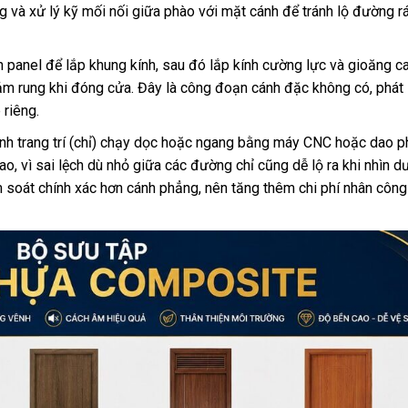
ng và xử lý kỹ mối nối giữa phào với mặt cánh để tránh lộ đường 
panel để lắp khung kính, sau đó lắp kính cường lực và gioăng c
m rung khi đóng cửa. Đây là công đoạn cánh đặc không có, phát 
 riêng.
h trang trí (chỉ) chạy dọc hoặc ngang bằng máy CNC hoặc dao p
, vì sai lệch dù nhỏ giữa các đường chỉ cũng dễ lộ ra khi nhìn d
soát chính xác hơn cánh phẳng, nên tăng thêm chi phí nhân công