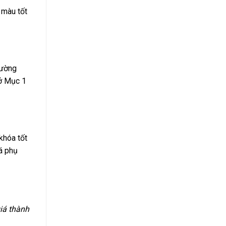
 màu tốt
rường
 ở Mục 1
khóa tốt
á phụ
iá thành