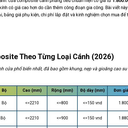
hanh: cửa composite cánh phẳng tiêu chuẩn hiện có giá từ
1.800.
 kính có giá cao hơn do cần thêm công đoạn gia công. Bài viết nà
i, bảng giá phụ kiện, chi phí lắp đặt và kinh nghiệm chọn mua để 
osite Theo Từng Loại Cánh (2026)
nh cửa phổ biến nhất, đã bao gồm khung, nẹp và gioăng cao su 
Bộ
Cao (mm)
Rộng (mm)
Độ dày (mm)
Đơn gi
Bộ
<=2210
<=800
<=150 vnd
1.80
Bộ
<=2210
<=900
<=150 vnd
1.88