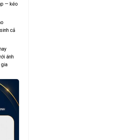
ráp — kéo
ao
sinh cả
hay
ưới ánh
 gia