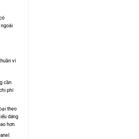
 có
 ngoài
thuần vì
ng cần
chi phí
oại theo
kiểu dáng
ao hơn.
anel.