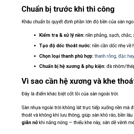
Chuẩn bị trước khi thi công
Khâu chuẩn bị quyết định phần lớn độ bền của sàn ngoài
Kiểm tra & xử lý nền:
nền phẳng, sạch, chắc; 
Tạo độ dốc thoát nước:
nền cần dốc nhẹ về 
Chọn loại thanh phù hợp:
thanh rỗng, đặc hay
Chuẩn bị hệ xương & phụ kiện:
đà nhôm/thép 
Vì sao cần hệ xương và khe tho
Đây là điểm khác biệt cốt lõi của sàn ngoài trời.
Sàn nhựa ngoài trời không lát trực tiếp xuống nền mà đ
thoát và không khí lưu thông, giúp sàn khô ráo, bền lâ
giãn nở
khi nắng nóng — thiếu khe này, sàn dễ vênh mé