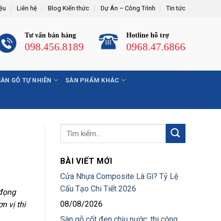
iệu
Liên hệ
Blog Kiến thức
Dự Án – Công Trình
Tin tức
Tư vấn bán hàng
Hotline hỗ trợ
098.456.8189
0968.47.6866
SÀN GỖ TỰ NHIÊN
SÀN PHẨM KHÁC
BÀI VIẾT MỚI
Cửa Nhựa Composite Là Gì? Tỷ Lệ
Cấu Tạo Chi Tiết 2026
 đọng
08/08/2026
n vị thi
Sàn gỗ cốt đen chịu nước: thi công