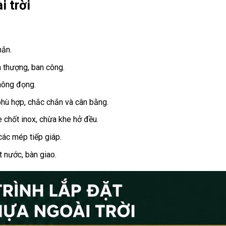
i trời
hắn.
n thượng, ban công.
hông đọng.
hù hợp, chắc chắn và cân bằng.
 chốt inox, chừa khe hở đều.
các mép tiếp giáp.
t nước, bàn giao.