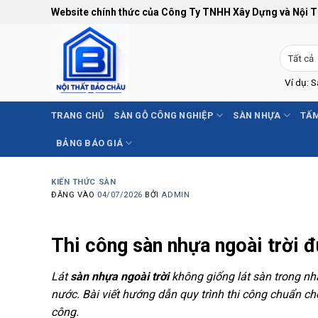
Bỏ
Website chính thức của Công Ty TNHH Xây Dựng và Nội 
qua
nội
dung
Ví dụ: 
TRANG CHỦ
SÀN GỖ CÔNG NGHIỆP
SÀN NHỰA
TẤM
BẢNG BÁO GIÁ
KIẾN THỨC SÀN
ĐĂNG VÀO
04/07/2026
BỞI
ADMIN
Thi công sàn nhựa ngoài trời đ
Lát
sàn nhựa ngoài trời
không giống lát sàn trong nh
nước. Bài viết hướng dẫn quy trình thi công chuẩn c
công.