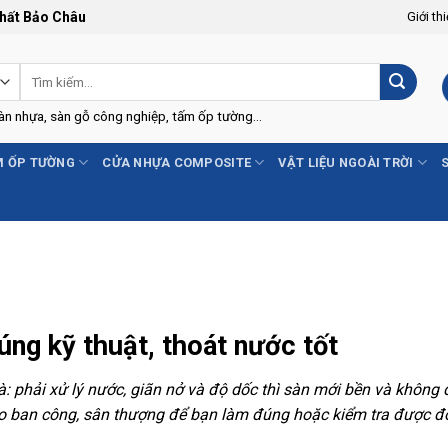
Thất Bảo Châu
Giới th
Tìm
kiếm:
Sàn nhựa, sàn gỗ công nghiệp, tấm ốp tường...
 ỐP TƯỜNG
CỬA NHỰA COMPOSITE
VẬT LIỆU NGOÀI TRỜI
úng kỹ thuật, thoát nước tốt
à: phải xử lý nước, giãn nở và độ dốc thì sàn mới bền và không
ho ban công, sân thượng để bạn làm đúng hoặc kiểm tra được đơ