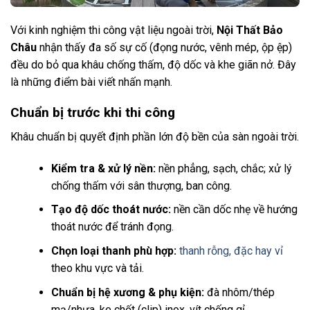
Với kinh nghiệm thi công vật liệu ngoài trời,
Nội Thất Bảo
Châu
nhận thấy đa số sự cố (đọng nước, vênh mép, ộp ệp)
đều do bỏ qua khâu chống thấm, độ dốc và khe giãn nở. Đây
là những điểm bài viết nhấn mạnh.
Chuẩn bị trước khi thi công
Khâu chuẩn bị quyết định phần lớn độ bền của sàn ngoài trời.
Kiểm tra & xử lý nền:
nền phẳng, sạch, chắc; xử lý
chống thấm với sân thượng, ban công.
Tạo độ dốc thoát nước:
nền cần dốc nhẹ về hướng
thoát nước để tránh đọng.
Chọn loại thanh phù hợp:
thanh rỗng, đặc hay vỉ
theo khu vực và tải.
Chuẩn bị hệ xương & phụ kiện:
đà nhôm/thép
mạ/nhựa, ke chốt (clip) inox, vít chống gỉ.