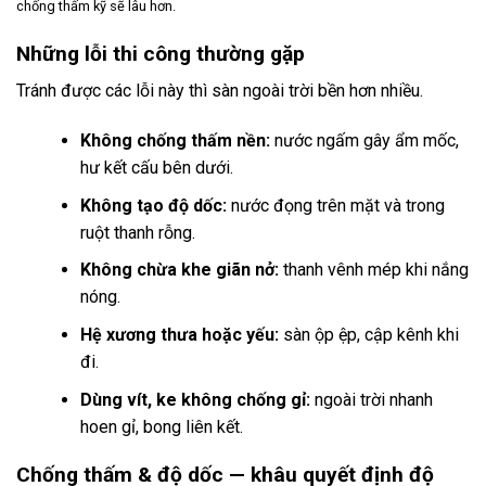
chống thấm kỹ sẽ lâu hơn.
Những lỗi thi công thường gặp
Tránh được các lỗi này thì sàn ngoài trời bền hơn nhiều.
Không chống thấm nền:
nước ngấm gây ẩm mốc,
hư kết cấu bên dưới.
Không tạo độ dốc:
nước đọng trên mặt và trong
ruột thanh rỗng.
Không chừa khe giãn nở:
thanh vênh mép khi nắng
nóng.
Hệ xương thưa hoặc yếu:
sàn ộp ệp, cập kênh khi
đi.
Dùng vít, ke không chống gỉ:
ngoài trời nhanh
hoen gỉ, bong liên kết.
Chống thấm & độ dốc — khâu quyết định độ