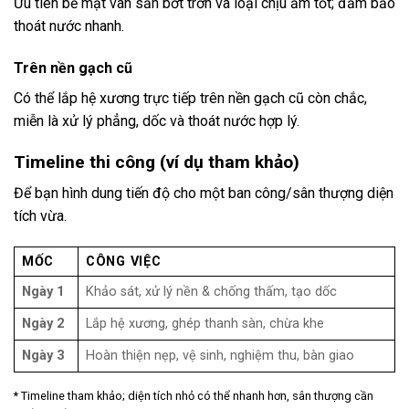
Ưu tiên bề mặt vân sần bớt trơn và loại chịu ẩm tốt; đảm bảo
thoát nước nhanh.
Trên nền gạch cũ
Có thể lắp hệ xương trực tiếp trên nền gạch cũ còn chắc,
miễn là xử lý phẳng, dốc và thoát nước hợp lý.
Timeline thi công (ví dụ tham khảo)
Để bạn hình dung tiến độ cho một ban công/sân thượng diện
tích vừa.
MỐC
CÔNG VIỆC
Ngày 1
Khảo sát, xử lý nền & chống thấm, tạo dốc
Ngày 2
Lắp hệ xương, ghép thanh sàn, chừa khe
Ngày 3
Hoàn thiện nẹp, vệ sinh, nghiệm thu, bàn giao
* Timeline tham khảo; diện tích nhỏ có thể nhanh hơn, sân thượng cần