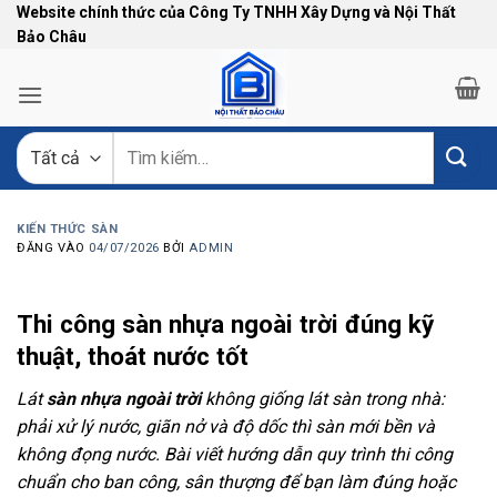
Bỏ
Website chính thức của Công Ty TNHH Xây Dựng và Nội Thất
Bảo Châu
qua
nội
dung
Tìm
kiếm:
KIẾN THỨC SÀN
ĐĂNG VÀO
04/07/2026
BỞI
ADMIN
Thi công sàn nhựa ngoài trời đúng kỹ
thuật, thoát nước tốt
Lát
sàn nhựa ngoài trời
không giống lát sàn trong nhà:
phải xử lý nước, giãn nở và độ dốc thì sàn mới bền và
không đọng nước. Bài viết hướng dẫn quy trình thi công
chuẩn cho ban công, sân thượng để bạn làm đúng hoặc