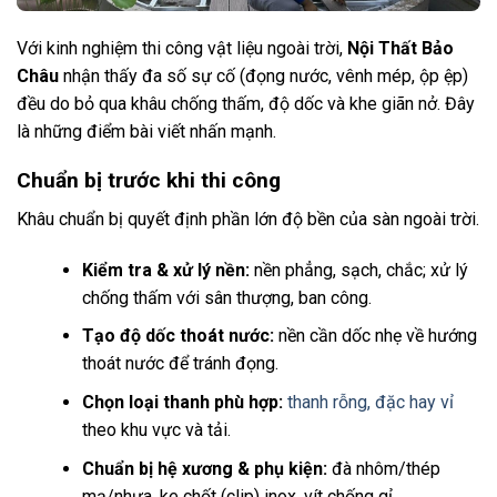
Với kinh nghiệm thi công vật liệu ngoài trời,
Nội Thất Bảo
Châu
nhận thấy đa số sự cố (đọng nước, vênh mép, ộp ệp)
đều do bỏ qua khâu chống thấm, độ dốc và khe giãn nở. Đây
là những điểm bài viết nhấn mạnh.
Chuẩn bị trước khi thi công
Khâu chuẩn bị quyết định phần lớn độ bền của sàn ngoài trời.
Kiểm tra & xử lý nền:
nền phẳng, sạch, chắc; xử lý
chống thấm với sân thượng, ban công.
Tạo độ dốc thoát nước:
nền cần dốc nhẹ về hướng
thoát nước để tránh đọng.
Chọn loại thanh phù hợp:
thanh rỗng, đặc hay vỉ
theo khu vực và tải.
Chuẩn bị hệ xương & phụ kiện:
đà nhôm/thép
mạ/nhựa, ke chốt (clip) inox, vít chống gỉ.