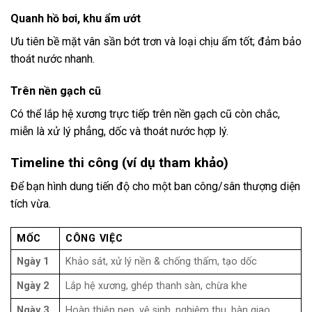
Quanh hồ bơi, khu ẩm ướt
Ưu tiên bề mặt vân sần bớt trơn và loại chịu ẩm tốt; đảm bảo
thoát nước nhanh.
Trên nền gạch cũ
Có thể lắp hệ xương trực tiếp trên nền gạch cũ còn chắc,
miễn là xử lý phẳng, dốc và thoát nước hợp lý.
Timeline thi công (ví dụ tham khảo)
Để bạn hình dung tiến độ cho một ban công/sân thượng diện
tích vừa.
MỐC
CÔNG VIỆC
Ngày 1
Khảo sát, xử lý nền & chống thấm, tạo dốc
Ngày 2
Lắp hệ xương, ghép thanh sàn, chừa khe
Ngày 3
Hoàn thiện nẹp, vệ sinh, nghiệm thu, bàn giao