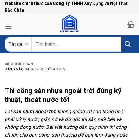
Bỏ
Website chính thức của Công Ty TNHH Xây Dựng và Nội Thất
Bảo Châu
qua
nội
dung
Tìm
kiếm:
KIẾN THỨC SÀN
ĐĂNG VÀO
04/07/2026
BỞI
ADMIN
Thi công sàn nhựa ngoài trời đúng kỹ
thuật, thoát nước tốt
Lát
sàn nhựa ngoài trời
không giống lát sàn trong nhà:
phải xử lý nước, giãn nở và độ dốc thì sàn mới bền và
không đọng nước. Bài viết hướng dẫn quy trình thi công
chuẩn cho ban công, sân thượng để bạn làm đúng hoặc