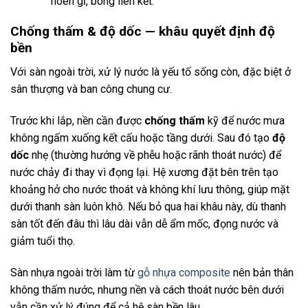
hoen gỉ, bong liên kết.
Chống thấm & độ dốc — khâu quyết định độ
bền
Với sàn ngoài trời, xử lý nước là yếu tố sống còn, đặc biệt ở
sân thượng và ban công chung cư.
Trước khi lắp, nền cần được
chống thấm
kỹ để nước mưa
không ngấm xuống kết cấu hoặc tầng dưới. Sau đó tạo
độ
dốc
nhẹ (thường hướng về phễu hoặc rãnh thoát nước) để
nước chảy đi thay vì đọng lại. Hệ xương đặt bên trên tạo
khoảng hở cho nước thoát và không khí lưu thông, giúp mặt
dưới thanh sàn luôn khô. Nếu bỏ qua hai khâu này, dù thanh
sàn tốt đến đâu thì lâu dài vẫn dễ ẩm mốc, đọng nước và
giảm tuổi thọ.
Sàn nhựa ngoài trời làm từ
gỗ nhựa composite
nên bản thân
không thấm nước, nhưng nền và cách thoát nước bên dưới
vẫn cần xử lý đúng để cả hệ sàn bền lâu.