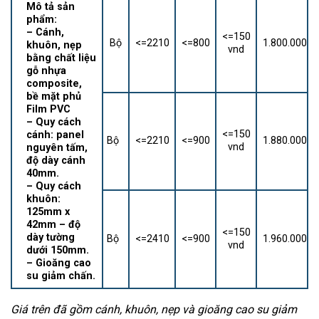
Mô tả sản
phẩm:
– Cánh,
<=150
Bộ
<=2210
<=800
1.800.000
khuôn, nẹp
vnd
bằng chất liệu
gỗ nhựa
composite,
bề mặt phủ
Film PVC
– Quy cách
<=150
cánh: panel
Bộ
<=2210
<=900
1.880.000
vnd
nguyên tấm,
độ dày cánh
40mm.
– Quy cách
khuôn:
125mm x
42mm – độ
<=150
dày tường
Bộ
<=2410
<=900
1.960.000
vnd
dưới 150mm.
– Gioăng cao
su giảm chấn.
Giá trên đã gồm cánh, khuôn, nẹp và gioăng cao su giảm