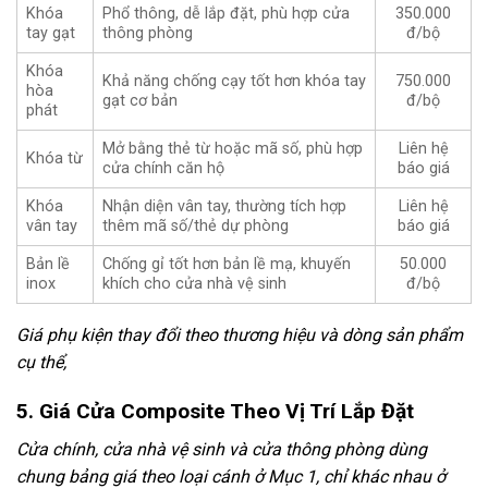
Khóa
Phổ thông, dễ lắp đặt, phù hợp cửa
350.000
tay gạt
thông phòng
đ/bộ
Khóa
Khả năng chống cạy tốt hơn khóa tay
750.000
hòa
gạt cơ bản
đ/bộ
phát
Mở bằng thẻ từ hoặc mã số, phù hợp
Liên hệ
Khóa từ
cửa chính căn hộ
báo giá
Khóa
Nhận diện vân tay, thường tích hợp
Liên hệ
vân tay
thêm mã số/thẻ dự phòng
báo giá
Bản lề
Chống gỉ tốt hơn bản lề mạ, khuyến
50.000
inox
khích cho cửa nhà vệ sinh
đ/bộ
Giá phụ kiện thay đổi theo thương hiệu và dòng sản phẩm
cụ thể,
5. Giá Cửa Composite Theo Vị Trí Lắp Đặt
Cửa chính, cửa nhà vệ sinh và cửa thông phòng dùng
chung bảng giá theo loại cánh ở Mục 1, chỉ khác nhau ở