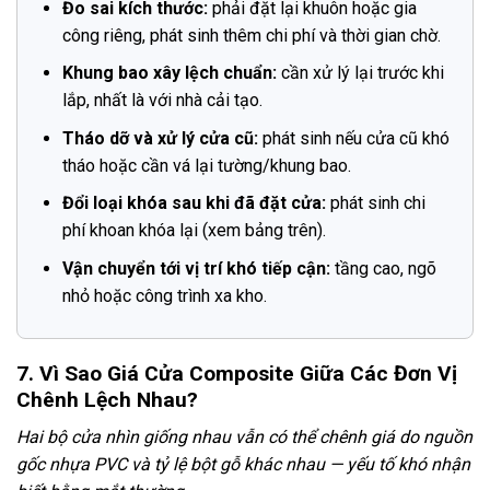
Đo sai kích thước:
phải đặt lại khuôn hoặc gia
công riêng, phát sinh thêm chi phí và thời gian chờ.
Khung bao xây lệch chuẩn:
cần xử lý lại trước khi
lắp, nhất là với nhà cải tạo.
Tháo dỡ và xử lý cửa cũ:
phát sinh nếu cửa cũ khó
tháo hoặc cần vá lại tường/khung bao.
Đổi loại khóa sau khi đã đặt cửa:
phát sinh chi
phí khoan khóa lại (xem bảng trên).
Vận chuyển tới vị trí khó tiếp cận:
tầng cao, ngõ
nhỏ hoặc công trình xa kho.
7. Vì Sao Giá Cửa Composite Giữa Các Đơn Vị
Chênh Lệch Nhau?
Hai bộ cửa nhìn giống nhau vẫn có thể chênh giá do nguồn
gốc nhựa PVC và tỷ lệ bột gỗ khác nhau — yếu tố khó nhận