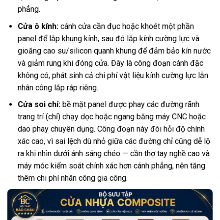
phẳng.
Cửa ô kính:
cánh cửa cần đục hoặc khoét một phần
panel để lắp khung kính, sau đó lắp kính cường lực và
gioăng cao su/silicon quanh khung để đảm bảo kín nước
và giảm rung khi đóng cửa. Đây là công đoạn cánh đặc
không có, phát sinh cả chi phí vật liệu kính cường lực lẫn
nhân công lắp ráp riêng.
Cửa soi chỉ:
bề mặt panel được phay các đường rãnh
trang trí (chỉ) chạy dọc hoặc ngang bằng máy CNC hoặc
dao phay chuyên dụng. Công đoạn này đòi hỏi độ chính
xác cao, vì sai lệch dù nhỏ giữa các đường chỉ cũng dễ lộ
ra khi nhìn dưới ánh sáng chéo — cần thợ tay nghề cao và
máy móc kiểm soát chính xác hơn cánh phẳng, nên tăng
thêm chi phí nhân công gia công.