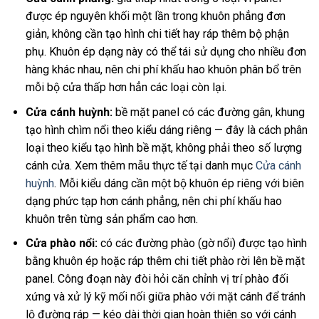
được ép nguyên khối một lần trong khuôn phẳng đơn
giản, không cần tạo hình chi tiết hay ráp thêm bộ phận
phụ. Khuôn ép dạng này có thể tái sử dụng cho nhiều đơn
hàng khác nhau, nên chi phí khấu hao khuôn phân bổ trên
mỗi bộ cửa thấp hơn hẳn các loại còn lại.
Cửa cánh huỳnh:
bề mặt panel có các đường gân, khung
tạo hình chìm nổi theo kiểu dáng riêng — đây là cách phân
loại theo kiểu tạo hình bề mặt, không phải theo số lượng
cánh cửa. Xem thêm mẫu thực tế tại danh mục
Cửa cánh
huỳnh
. Mỗi kiểu dáng cần một bộ khuôn ép riêng với biên
dạng phức tạp hơn cánh phẳng, nên chi phí khấu hao
khuôn trên từng sản phẩm cao hơn.
Cửa phào nổi:
có các đường phào (gờ nổi) được tạo hình
bằng khuôn ép hoặc ráp thêm chi tiết phào rời lên bề mặt
panel. Công đoạn này đòi hỏi căn chỉnh vị trí phào đối
xứng và xử lý kỹ mối nối giữa phào với mặt cánh để tránh
lộ đường ráp — kéo dài thời gian hoàn thiện so với cánh