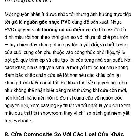
biết bằng mắt thường.
Một nguyên nhân ít được nhắc tới nhưng ảnh hưởng trực tiếp
tới giá là
nguồn gốc nhựa PVC
dùng để sản xuất. Nhựa
PVC nguyên sinh
thường có ưu điểm về
độ bền và độ ổn
định màu tốt hơn theo thời gian so với nhựa tái chế pha trộn
— tuy nhiên đây không phải quy tắc tuyệt đối, vì chất lượng
cửa cuối cùng còn phụ thuộc vào công thức phối liệu, tỷ lệ
bột gỗ, quy trình ép và cấu tạo lõi của từng nhà sản xuất. Nói
cách khác, nhựa nguyên sinh là một yếu tố có lợi chứ không
đảm bảo chắc chắn cửa sẽ tốt hơn nếu các khâu còn lại
không được kiểm soát tốt. Sự khác biệt về nguyên liệu gần
như không thể nhận biết bằng mắt thường khi cửa còn mới,
nên khách hàng nên hỏi rõ đơn vị cung cấp về nguồn gốc
nguyên liệu, xem catalog kỹ thuật và tốt nhất là yêu cầu xem
mẫu cửa thật tại showroom thay vì chỉ so sánh giá niêm yết
trên website.
8. Cửa Composite So Với Các Loại Cửa Khác