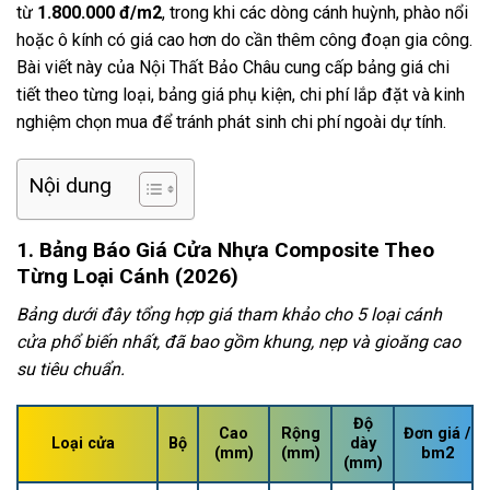
từ
1.800.000 đ/m2
, trong khi các dòng cánh huỳnh, phào nổi
hoặc ô kính có giá cao hơn do cần thêm công đoạn gia công.
Bài viết này của Nội Thất Bảo Châu cung cấp bảng giá chi
tiết theo từng loại, bảng giá phụ kiện, chi phí lắp đặt và kinh
nghiệm chọn mua để tránh phát sinh chi phí ngoài dự tính.
Nội dung
1. Bảng Báo Giá Cửa Nhựa Composite Theo
Từng Loại Cánh (2026)
Bảng dưới đây tổng hợp giá tham khảo cho 5 loại cánh
cửa phổ biến nhất, đã bao gồm khung, nẹp và gioăng cao
su tiêu chuẩn.
Độ
Cao
Rộng
Đơn giá /
Loại cửa
Bộ
dày
(mm)
(mm)
bm2
(mm)