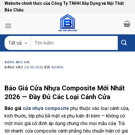
Bỏ
Website chính thức của Công Ty TNHH Xây Dựng và Nội Thất
Bảo Châu
qua
nội
dung
Tìm
kiếm:
BẢNG BÁO GIÁ
ĐĂNG VÀO
23/03/2026
BỞI
ADMIN
Báo Giá Cửa Nhựa Composite Mới Nhất
2026 — Đầy Đủ Các Loại Cánh Cửa
Báo giá
cửa nhựa composite
phụ thuộc vào loại cánh cửa,
kích thước, lớp phủ bề mặt và phụ kiện đi kèm — không có
một mức giá cố định áp dụng chung cho mọi mẫu cửa. Trả
lời nhanh: cửa composite cánh phẳng tiêu chuẩn hiện có giá