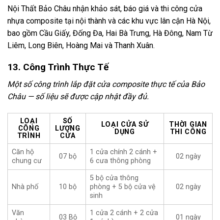
Nội Thất Bảo Châu nhận khảo sát, báo giá và thi công cửa
nhựa composite tại nội thành và các khu vực lân cận Hà Nội,
bao gồm Cầu Giấy, Đống Đa, Hai Bà Trưng, Hà Đông, Nam Từ
Liêm, Long Biên, Hoàng Mai và Thanh Xuân.
13. Công Trình Thực Tế
Một số công trình lắp đặt cửa composite thực tế của Bảo
Châu — số liệu sẽ được cập nhật đầy đủ.
LOẠI
SỐ
LOẠI CỬA SỬ
THỜI GIAN
CÔNG
LƯỢNG
DỤNG
THI CÔNG
TRÌNH
CỬA
Căn hộ
1 cửa chính 2 cánh +
07 bộ
02 ngày
chung cư
6 cưa thông phòng
5 bộ cửa thông
Nhà phố
10 bộ
phòng + 5 bộ cửa vệ
02 ngày
sinh
Văn
1 cửa 2 cánh + 2 cửa
03 Bộ
01 ngày