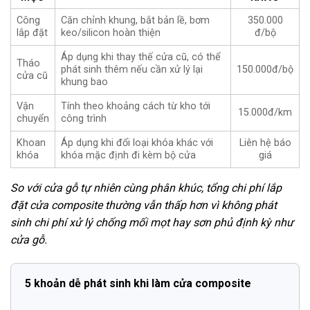
Công
Căn chỉnh khung, bắt bản lề, bơm
350.000
lắp đặt
keo/silicon hoàn thiện
đ/bộ
Áp dụng khi thay thế cửa cũ, có thể
Tháo
phát sinh thêm nếu cần xử lý lại
150.000đ/bộ
cửa cũ
khung bao
Vận
Tính theo khoảng cách từ kho tới
15.000đ/km
chuyển
công trình
Khoan
Áp dụng khi đổi loại khóa khác với
Liên hệ báo
khóa
khóa mặc định đi kèm bộ cửa
giá
So với cửa gỗ tự nhiên cùng phân khúc, tổng chi phí lắp
đặt cửa composite thường vẫn thấp hơn vì không phát
sinh chi phí xử lý chống mối mọt hay sơn phủ định kỳ như
cửa gỗ.
5 khoản dễ phát sinh khi làm cửa composite