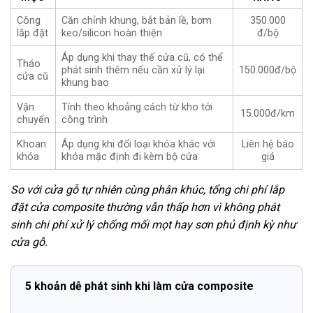
Công
Căn chỉnh khung, bắt bản lề, bơm
350.000
lắp đặt
keo/silicon hoàn thiện
đ/bộ
Áp dụng khi thay thế cửa cũ, có thể
Tháo
phát sinh thêm nếu cần xử lý lại
150.000đ/bộ
cửa cũ
khung bao
Vận
Tính theo khoảng cách từ kho tới
15.000đ/km
chuyển
công trình
Khoan
Áp dụng khi đổi loại khóa khác với
Liên hệ báo
khóa
khóa mặc định đi kèm bộ cửa
giá
So với cửa gỗ tự nhiên cùng phân khúc, tổng chi phí lắp
đặt cửa composite thường vẫn thấp hơn vì không phát
sinh chi phí xử lý chống mối mọt hay sơn phủ định kỳ như
cửa gỗ.
5 khoản dễ phát sinh khi làm cửa composite