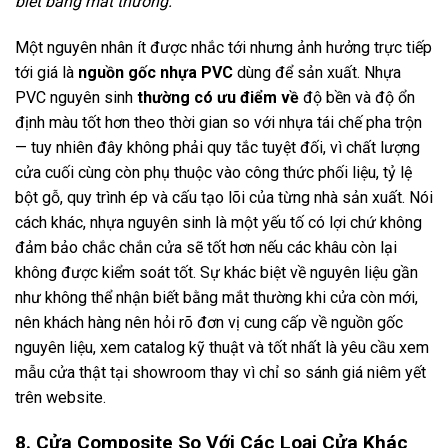
biết bằng mắt thường.
Một nguyên nhân ít được nhắc tới nhưng ảnh hưởng trực tiếp
tới giá là
nguồn gốc nhựa PVC
dùng để sản xuất. Nhựa
PVC nguyên sinh
thường có ưu điểm về
độ bền và độ ổn
định màu tốt hơn theo thời gian so với nhựa tái chế pha trộn
— tuy nhiên đây không phải quy tắc tuyệt đối, vì chất lượng
cửa cuối cùng còn phụ thuộc vào công thức phối liệu, tỷ lệ
bột gỗ, quy trình ép và cấu tạo lõi của từng nhà sản xuất. Nói
cách khác, nhựa nguyên sinh là một yếu tố có lợi chứ không
đảm bảo chắc chắn cửa sẽ tốt hơn nếu các khâu còn lại
không được kiểm soát tốt. Sự khác biệt về nguyên liệu gần
như không thể nhận biết bằng mắt thường khi cửa còn mới,
nên khách hàng nên hỏi rõ đơn vị cung cấp về nguồn gốc
nguyên liệu, xem catalog kỹ thuật và tốt nhất là yêu cầu xem
mẫu cửa thật tại showroom thay vì chỉ so sánh giá niêm yết
trên website.
8. Cửa Composite So Với Các Loại Cửa Khác