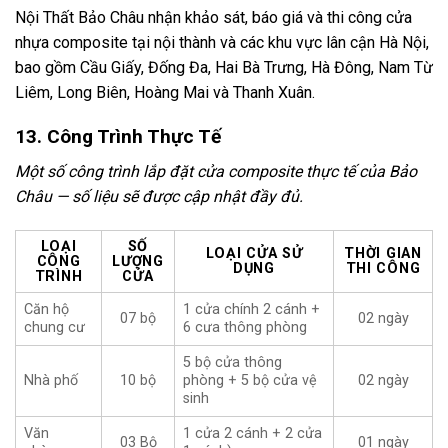
Nội Thất Bảo Châu nhận khảo sát, báo giá và thi công cửa
nhựa composite tại nội thành và các khu vực lân cận Hà Nội,
bao gồm Cầu Giấy, Đống Đa, Hai Bà Trưng, Hà Đông, Nam Từ
Liêm, Long Biên, Hoàng Mai và Thanh Xuân.
13. Công Trình Thực Tế
Một số công trình lắp đặt cửa composite thực tế của Bảo
Châu — số liệu sẽ được cập nhật đầy đủ.
LOẠI
SỐ
LOẠI CỬA SỬ
THỜI GIAN
CÔNG
LƯỢNG
DỤNG
THI CÔNG
TRÌNH
CỬA
Căn hộ
1 cửa chính 2 cánh +
07 bộ
02 ngày
chung cư
6 cưa thông phòng
5 bộ cửa thông
Nhà phố
10 bộ
phòng + 5 bộ cửa vệ
02 ngày
sinh
Văn
1 cửa 2 cánh + 2 cửa
03 Bộ
01 ngày