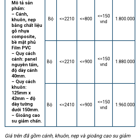
Mô tả sản
phẩm:
– Cánh,
<=150
Bộ
<=2210
<=800
1.800.000
khuôn, nẹp
vnd
bằng chất liệu
gỗ nhựa
composite,
bề mặt phủ
Film PVC
– Quy cách
<=150
cánh: panel
Bộ
<=2210
<=900
1.880.000
vnd
nguyên tấm,
độ dày cánh
40mm.
– Quy cách
khuôn:
125mm x
42mm – độ
<=150
dày tường
Bộ
<=2410
<=900
1.960.000
vnd
dưới 150mm.
– Gioăng cao
su giảm chấn.
Giá trên đã gồm cánh, khuôn, nẹp và gioăng cao su giảm