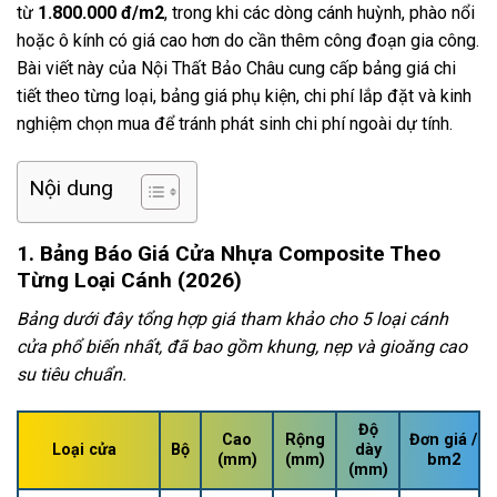
từ
1.800.000 đ/m2
, trong khi các dòng cánh huỳnh, phào nổi
hoặc ô kính có giá cao hơn do cần thêm công đoạn gia công.
Bài viết này của Nội Thất Bảo Châu cung cấp bảng giá chi
tiết theo từng loại, bảng giá phụ kiện, chi phí lắp đặt và kinh
nghiệm chọn mua để tránh phát sinh chi phí ngoài dự tính.
Nội dung
1. Bảng Báo Giá Cửa Nhựa Composite Theo
Từng Loại Cánh (2026)
Bảng dưới đây tổng hợp giá tham khảo cho 5 loại cánh
cửa phổ biến nhất, đã bao gồm khung, nẹp và gioăng cao
su tiêu chuẩn.
Độ
Cao
Rộng
Đơn giá /
Loại cửa
Bộ
dày
(mm)
(mm)
bm2
(mm)