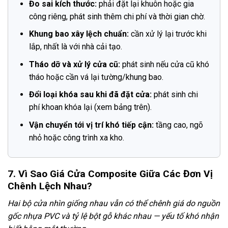
Đo sai kích thước:
phải đặt lại khuôn hoặc gia
công riêng, phát sinh thêm chi phí và thời gian chờ.
Khung bao xây lệch chuẩn:
cần xử lý lại trước khi
lắp, nhất là với nhà cải tạo.
Tháo dỡ và xử lý cửa cũ:
phát sinh nếu cửa cũ khó
tháo hoặc cần vá lại tường/khung bao.
Đổi loại khóa sau khi đã đặt cửa:
phát sinh chi
phí khoan khóa lại (xem bảng trên).
Vận chuyển tới vị trí khó tiếp cận:
tầng cao, ngõ
nhỏ hoặc công trình xa kho.
7. Vì Sao Giá Cửa Composite Giữa Các Đơn Vị
Chênh Lệch Nhau?
Hai bộ cửa nhìn giống nhau vẫn có thể chênh giá do nguồn
gốc nhựa PVC và tỷ lệ bột gỗ khác nhau — yếu tố khó nhận