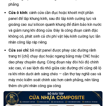
phẳng.
Cửa ô kính:
cánh cửa cần đục hoặc khoét một phần
panel để lắp khung kính, sau đó lắp kính cường lực và
gioăng cao su/silicon quanh khung để đảm bảo kín nước
và giảm rung khi đóng cửa. Đây là công đoạn cánh đặc
không có, phát sinh cả chi phí vật liệu kính cường lực lẫn
nhân công lắp ráp riêng.
Cửa soi chỉ:
bề mặt panel được phay các đường rãnh
trang trí (chỉ) chạy dọc hoặc ngang bằng máy CNC hoặc
dao phay chuyên dụng. Công đoạn này đòi hỏi độ chính
xác cao, vì sai lệch dù nhỏ giữa các đường chỉ cũng dễ lộ
ra khi nhìn dưới ánh sáng chéo — cần thợ tay nghề cao và
máy móc kiểm soát chính xác hơn cánh phẳng, nên tăng
thêm chi phí nhân công gia công.