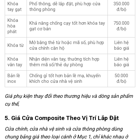
Khóa
Phổ thông, dễ lắp đặt, phù hợp cửa
350.000
tay gạt
thông phòng
đ/bộ
Khóa
Khả năng chống cạy tốt hơn khóa tay
750.000
hòa
gạt cơ bản
đ/bộ
phát
Mở bằng thẻ từ hoặc mã số, phù hợp
Liên hệ
Khóa từ
cửa chính căn hộ
báo giá
Khóa
Nhận diện vân tay, thường tích hợp
Liên hệ
vân tay
thêm mã số/thẻ dự phòng
báo giá
Bản lề
Chống gỉ tốt hơn bản lề mạ, khuyến
50.000
inox
khích cho cửa nhà vệ sinh
đ/bộ
Giá phụ kiện thay đổi theo thương hiệu và dòng sản phẩm
cụ thể,
5. Giá Cửa Composite Theo Vị Trí Lắp Đặt
Cửa chính, cửa nhà vệ sinh và cửa thông phòng dùng
chung bảng giá theo loại cánh ở Mục 1, chỉ khác nhau ở