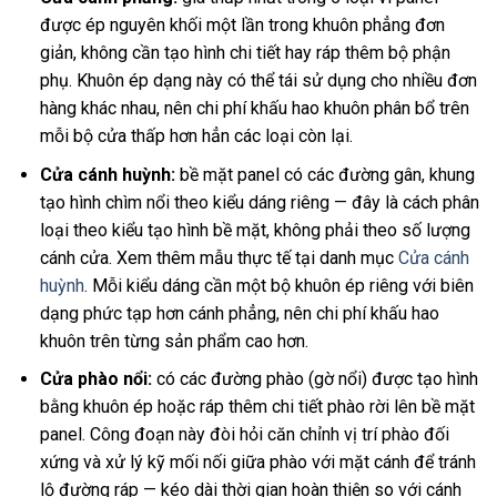
được ép nguyên khối một lần trong khuôn phẳng đơn
giản, không cần tạo hình chi tiết hay ráp thêm bộ phận
phụ. Khuôn ép dạng này có thể tái sử dụng cho nhiều đơn
hàng khác nhau, nên chi phí khấu hao khuôn phân bổ trên
mỗi bộ cửa thấp hơn hẳn các loại còn lại.
Cửa cánh huỳnh:
bề mặt panel có các đường gân, khung
tạo hình chìm nổi theo kiểu dáng riêng — đây là cách phân
loại theo kiểu tạo hình bề mặt, không phải theo số lượng
cánh cửa. Xem thêm mẫu thực tế tại danh mục
Cửa cánh
huỳnh
. Mỗi kiểu dáng cần một bộ khuôn ép riêng với biên
dạng phức tạp hơn cánh phẳng, nên chi phí khấu hao
khuôn trên từng sản phẩm cao hơn.
Cửa phào nổi:
có các đường phào (gờ nổi) được tạo hình
bằng khuôn ép hoặc ráp thêm chi tiết phào rời lên bề mặt
panel. Công đoạn này đòi hỏi căn chỉnh vị trí phào đối
xứng và xử lý kỹ mối nối giữa phào với mặt cánh để tránh
lộ đường ráp — kéo dài thời gian hoàn thiện so với cánh