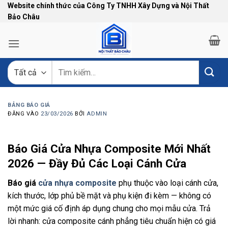
Bỏ
Website chính thức của Công Ty TNHH Xây Dựng và Nội Thất
Bảo Châu
qua
nội
dung
Tìm
kiếm:
BẢNG BÁO GIÁ
ĐĂNG VÀO
23/03/2026
BỞI
ADMIN
Báo Giá Cửa Nhựa Composite Mới Nhất
2026 — Đầy Đủ Các Loại Cánh Cửa
Báo giá
cửa nhựa composite
phụ thuộc vào loại cánh cửa,
kích thước, lớp phủ bề mặt và phụ kiện đi kèm — không có
một mức giá cố định áp dụng chung cho mọi mẫu cửa. Trả
lời nhanh: cửa composite cánh phẳng tiêu chuẩn hiện có giá