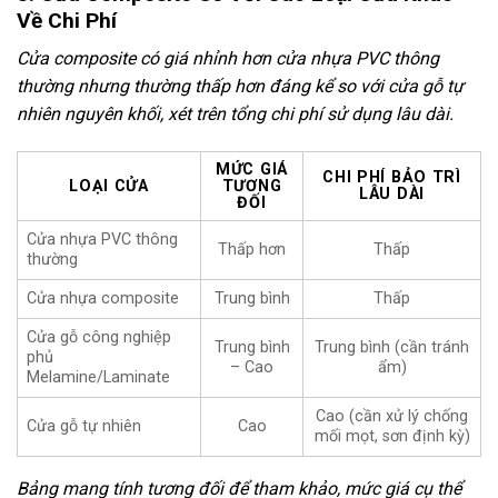
Về Chi Phí
Cửa composite có giá nhỉnh hơn cửa nhựa PVC thông
thường nhưng thường thấp hơn đáng kể so với cửa gỗ tự
nhiên nguyên khối, xét trên tổng chi phí sử dụng lâu dài.
MỨC GIÁ
CHI PHÍ BẢO TRÌ
LOẠI CỬA
TƯƠNG
LÂU DÀI
ĐỐI
Cửa nhựa PVC thông
Thấp hơn
Thấp
thường
Cửa nhựa composite
Trung bình
Thấp
Cửa gỗ công nghiệp
Trung bình
Trung bình (cần tránh
phủ
– Cao
ẩm)
Melamine/Laminate
Cao (cần xử lý chống
Cửa gỗ tự nhiên
Cao
mối mọt, sơn định kỳ)
Bảng mang tính tương đối để tham khảo, mức giá cụ thể