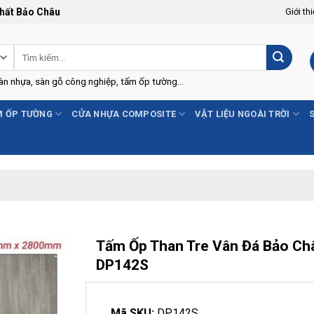
Thất Bảo Châu
Giới th
Tìm
kiếm:
Sàn nhựa, sàn gỗ công nghiệp, tấm ốp tường...
 ỐP TƯỜNG
CỬA NHỰA COMPOSITE
VẬT LIỆU NGOÀI TRỜI
Tấm Ốp Than Tre Vân Đá Bảo Ch
-15%
DP142S
Mã SKU:
DP142S