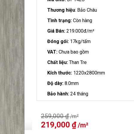
Thương hiệu
: Bảo Châu
Tình trạng:
Còn hàng
Giá Bán:
219.000đ/m²
Đóng gói:
17kg/tấm
VAT:
Chưa bao gồm
Chất liệu:
Than Tre
Kích thước:
1220x2800mm
Độ dày:
8.0mm
Bảo hành:
24 tháng
259,000
₫
Giá
219,000
₫
Giá
gốc
hiện