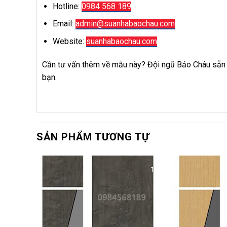
Hotline:
0984 568 189
Email:
admin@suanhabaochau.com
Website:
suanhabaochau.com
Cần tư vấn thêm về mẫu này? Đội ngũ Bảo Châu sẵn s
bạn.
SẢN PHẨM TƯƠNG TỰ
-15%