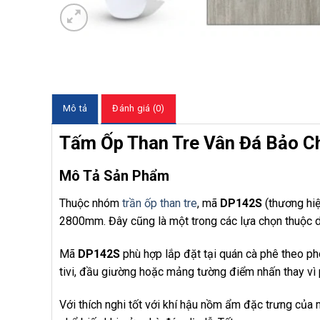
Mô tả
Đánh giá (0)
Tấm Ốp Than Tre Vân Đá Bảo 
Mô Tả Sản Phẩm
Thuộc nhóm
trần ốp than tre
, mã
DP142S
(thương hi
2800mm. Đây cũng là một trong các lựa chọn thuộc
Mã
DP142S
phù hợp lắp đặt tại quán cà phê theo p
tivi, đầu giường hoặc mảng tường điểm nhấn thay vì
Với thích nghi tốt với khí hậu nồm ẩm đặc trưng của