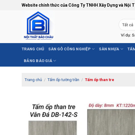
Bỏ
Website chính thức của Công Ty TNHH Xây Dựng và Nội 
qua
nội
dung
Ví dụ: 
TRANG CHỦ
SÀN GỖ CÔNG NGHIỆP
SÀN NHỰA
TẤM
BẢNG BÁO GIÁ
Trang chủ
/
Tấm ốp tường trần
/
Tấm ốp than tre