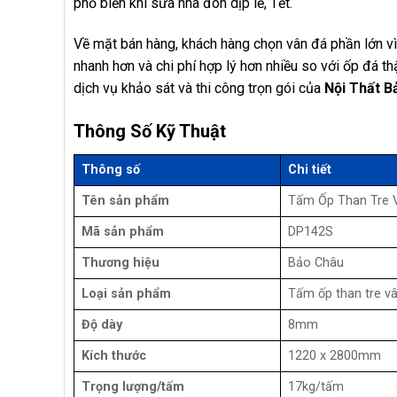
phổ biến khi sửa nhà đón dịp lễ, Tết.
Về mặt bán hàng, khách hàng chọn vân đá phần lớn vì
nhanh hơn và chi phí hợp lý hơn nhiều so với ốp đá t
dịch vụ khảo sát và thi công trọn gói của
Nội Thất B
Thông Số Kỹ Thuật
Thông số
Chi tiết
Tên sản phẩm
Tấm Ốp Than Tre 
Mã sản phẩm
DP142S
Thương hiệu
Bảo Châu
Loại sản phẩm
Tấm ốp than tre v
Độ dày
8mm
Kích thước
1220 x 2800mm
Trọng lượng/tấm
17kg/tấm