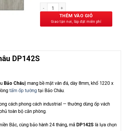
là:
tại
Tấm Ốp Than Tre Vân Đá Bảo Châu DP142S s
259,000 ₫.
là:
219,000 ₫.
THÊM VÀO GIỎ
Châu DP142S
ệu
Bảo Châu
) mang bề mặt vân đá, dày 8mm, khổ 1220 x
 dòng
tấm ốp tường
tại Bảo Châu.
hong cách phong cách industrial — thường dùng ốp vách
 phủ toàn bộ căn phòng.
 miền Bắc, cùng bảo hành 24 tháng, mã
DP142S
là lựa chọn