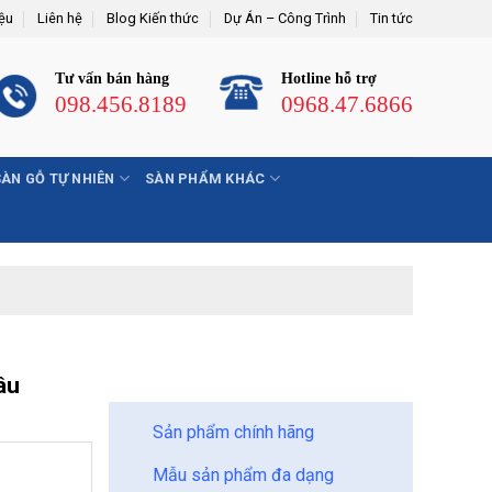
iệu
Liên hệ
Blog Kiến thức
Dự Án – Công Trình
Tin tức
Tư vấn bán hàng
Hotline hỗ trợ
098.456.8189
0968.47.6866
SÀN GỖ TỰ NHIÊN
SÀN PHẨM KHÁC
BẢO CHÂU - HOÀN HẢO
âu
Sản phẩm chính hãng
Mẫu sản phẩm đa dạng