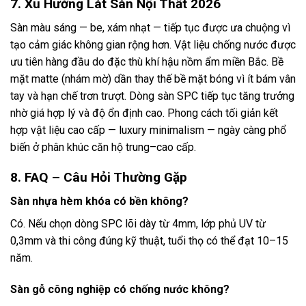
7. Xu Hướng Lát Sàn Nội Thất 2026
Sàn màu sáng — be, xám nhạt — tiếp tục được ưa chuộng vì
tạo cảm giác không gian rộng hơn. Vật liệu chống nước được
ưu tiên hàng đầu do đặc thù khí hậu nồm ẩm miền Bắc. Bề
mặt matte (nhám mờ) dần thay thế bề mặt bóng vì ít bám vân
tay và hạn chế trơn trượt. Dòng sàn SPC tiếp tục tăng trưởng
nhờ giá hợp lý và độ ổn định cao. Phong cách tối giản kết
hợp vật liệu cao cấp — luxury minimalism — ngày càng phổ
biến ở phân khúc căn hộ trung–cao cấp.
8. FAQ – Câu Hỏi Thường Gặp
Sàn nhựa hèm khóa có bền không?
Có. Nếu chọn dòng SPC lõi dày từ 4mm, lớp phủ UV từ
0,3mm và thi công đúng kỹ thuật, tuổi thọ có thể đạt 10–15
năm.
Sàn gỗ công nghiệp có chống nước không?