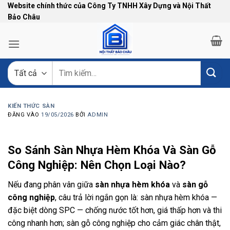
Bỏ
Website chính thức của Công Ty TNHH Xây Dựng và Nội Thất
Bảo Châu
qua
nội
dung
Tìm
kiếm:
KIẾN THỨC SÀN
ĐĂNG VÀO
19/05/2026
BỞI
ADMIN
So Sánh Sàn Nhựa Hèm Khóa Và Sàn Gỗ
Công Nghiệp: Nên Chọn Loại Nào?
Nếu đang phân vân giữa
sàn nhựa hèm khóa
và
sàn gỗ
công nghiệp
, câu trả lời ngắn gọn là: sàn nhựa hèm khóa —
đặc biệt dòng SPC — chống nước tốt hơn, giá thấp hơn và thi
công nhanh hơn; sàn gỗ công nghiệp cho cảm giác chân thật,