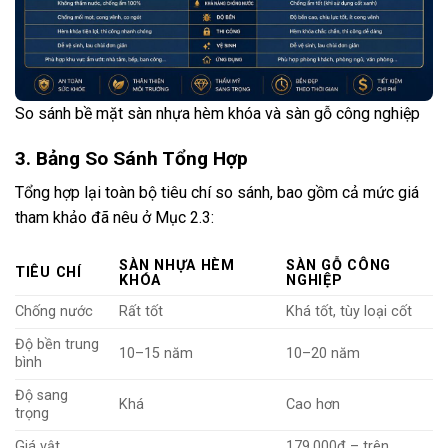
So sánh bề mặt sàn nhựa hèm khóa và sàn gỗ công nghiệp
3. Bảng So Sánh Tổng Hợp
Tổng hợp lại toàn bộ tiêu chí so sánh, bao gồm cả mức giá
tham khảo đã nêu ở Mục 2.3:
SÀN NHỰA HÈM
SÀN GỖ CÔNG
TIÊU CHÍ
KHÓA
NGHIỆP
Chống nước
Rất tốt
Khá tốt, tùy loại cốt
Độ bền trung
10–15 năm
10–20 năm
bình
Độ sang
Khá
Cao hơn
trọng
Giá vật
179.000đ – trên