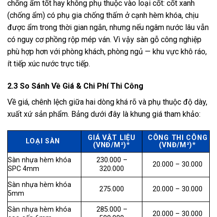
chống ẩm tốt hay không phụ thuộc vào loại cốt: cốt xanh
(chống ẩm) có phụ gia chống thấm ở cạnh hèm khóa, chịu
được ẩm trong thời gian ngắn, nhưng nếu ngâm nước lâu vẫn
có nguy cơ phồng rộp mép ván. Vì vậy sàn gỗ công nghiệp
phù hợp hơn với phòng khách, phòng ngủ — khu vực khô ráo,
ít tiếp xúc nước trực tiếp.
2.3 So Sánh Về Giá & Chi Phí Thi Công
Về giá, chênh lệch giữa hai dòng khá rõ và phụ thuộc độ dày,
xuất xứ sản phẩm. Bảng dưới đây là khung giá tham khảo:
GIÁ VẬT LIỆU
CÔNG THI CÔNG
LOẠI SÀN
(VNĐ/M²)*
(VNĐ/M²)*
Sàn nhựa hèm khóa
230.000 –
20.000 – 30.000
SPC 4mm
320.000
Sàn nhựa hèm khóa
275.000
20.000 – 30.000
5mm
Sàn nhựa hèm khóa
285.000 –
20.000 – 30.000