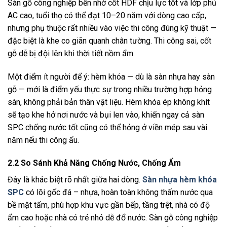
Sàn gỗ công nghiệp bền nhờ cốt HDF chịu lực tốt và lớp phủ
AC cao, tuổi thọ có thể đạt 10–20 năm với dòng cao cấp,
nhưng phụ thuộc rất nhiều vào việc thi công đúng kỹ thuật —
đặc biệt là khe co giãn quanh chân tường. Thi công sai, cốt
gỗ dễ bị đội lên khi thời tiết nồm ẩm.
Một điểm ít người để ý: hèm khóa — dù là sàn nhựa hay sàn
gỗ — mới là điểm yếu thực sự trong nhiều trường hợp hỏng
sàn, không phải bản thân vật liệu. Hèm khóa ép không khít
sẽ tạo khe hở nơi nước và bụi len vào, khiến ngay cả sàn
SPC chống nước tốt cũng có thể hỏng ở viền mép sau vài
năm nếu thi công ẩu.
2.2 So Sánh Khả Năng Chống Nước, Chống Ẩm
Đây là khác biệt rõ nhất giữa hai dòng.
Sàn nhựa hèm khóa
SPC
có lõi gốc đá – nhựa, hoàn toàn không thấm nước qua
bề mặt tấm, phù hợp khu vực gần bếp, tầng trệt, nhà có độ
ẩm cao hoặc nhà có trẻ nhỏ dễ đổ nước. Sàn gỗ công nghiệp