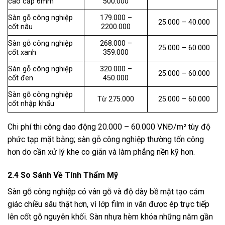
cao cấp 6mm
500.000
Sàn gỗ công nghiệp
179.000 –
25.000 – 40.000
cốt nâu
2200.000
Sàn gỗ công nghiệp
268.000 –
25.000 – 60.000
cốt xanh
359.000
Sàn gỗ công nghiệp
320.000 –
25.000 – 60.000
cốt đen
450.000
Sàn gỗ công nghiệp
Từ 275.000
25.000 – 60.000
cốt nhập khẩu
Chi phí thi công dao động 20.000 – 60.000 VNĐ/m² tùy độ
phức tạp mặt bằng; sàn gỗ công nghiệp thường tốn công
hơn do cần xử lý khe co giãn và làm phẳng nền kỹ hơn.
2.4 So Sánh Về Tính Thẩm Mỹ
Sàn gỗ công nghiệp có vân gỗ và độ dày bề mặt tạo cảm
giác chiều sâu thật hơn, vì lớp film in vân được ép trực tiếp
lên cốt gỗ nguyên khối. Sàn nhựa hèm khóa những năm gần