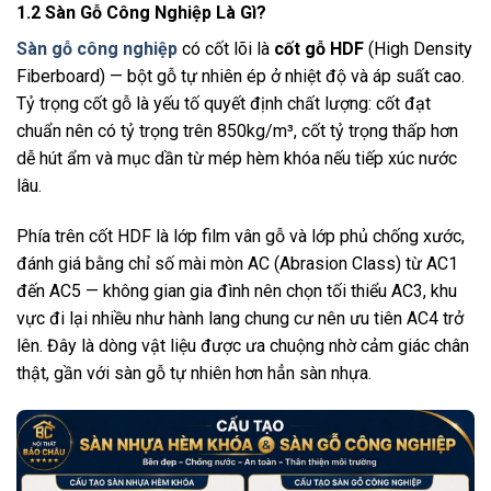
1.2 Sàn Gỗ Công Nghiệp Là Gì?
Sàn gỗ công nghiệp
có cốt lõi là
cốt gỗ HDF
(High Density
Fiberboard) — bột gỗ tự nhiên ép ở nhiệt độ và áp suất cao.
Tỷ trọng cốt gỗ là yếu tố quyết định chất lượng: cốt đạt
chuẩn nên có tỷ trọng trên 850kg/m³, cốt tỷ trọng thấp hơn
dễ hút ẩm và mục dần từ mép hèm khóa nếu tiếp xúc nước
lâu.
Phía trên cốt HDF là lớp film vân gỗ và lớp phủ chống xước,
đánh giá bằng chỉ số mài mòn AC (Abrasion Class) từ AC1
đến AC5 — không gian gia đình nên chọn tối thiểu AC3, khu
vực đi lại nhiều như hành lang chung cư nên ưu tiên AC4 trở
lên. Đây là dòng vật liệu được ưa chuộng nhờ cảm giác chân
thật, gần với sàn gỗ tự nhiên hơn hẳn sàn nhựa.