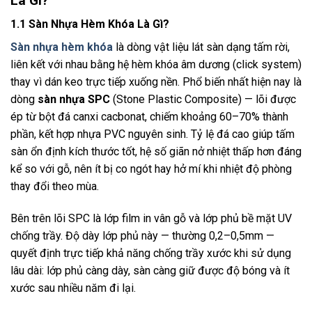
Là Gì?
1.1 Sàn Nhựa Hèm Khóa Là Gì?
Sàn nhựa hèm khóa
là dòng vật liệu lát sàn dạng tấm rời,
liên kết với nhau bằng hệ hèm khóa âm dương (click system)
thay vì dán keo trực tiếp xuống nền. Phổ biến nhất hiện nay là
dòng
sàn nhựa SPC
(Stone Plastic Composite) — lõi được
ép từ bột đá canxi cacbonat, chiếm khoảng 60–70% thành
phần, kết hợp nhựa PVC nguyên sinh. Tỷ lệ đá cao giúp tấm
sàn ổn định kích thước tốt, hệ số giãn nở nhiệt thấp hơn đáng
kể so với gỗ, nên ít bị co ngót hay hở mí khi nhiệt độ phòng
thay đổi theo mùa.
Bên trên lõi SPC là lớp film in vân gỗ và lớp phủ bề mặt UV
chống trầy. Độ dày lớp phủ này — thường 0,2–0,5mm —
quyết định trực tiếp khả năng chống trầy xước khi sử dụng
lâu dài: lớp phủ càng dày, sàn càng giữ được độ bóng và ít
xước sau nhiều năm đi lại.