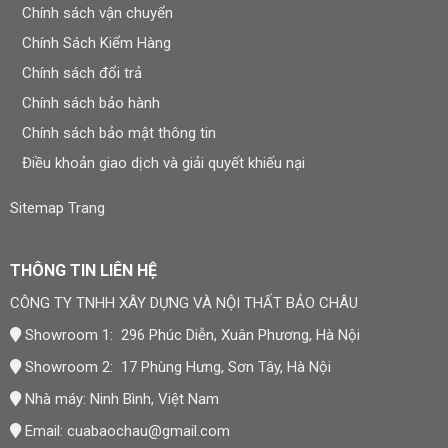
nhà cung cấp. Bảo hành không áp dụng cho hư hỏng do
Chính sách vận chuyển
tác động ngoại lực, va đập, hóa chất, ngập nước vượt
Chính Sách Kiểm Hàng
điều kiện chịu nước công bố, hoặc do khách hàng tự ý
Chính sách đổi trả
tháo lắp, sửa chữa sản phẩm.
Chính sách bảo hành
Khi cần bảo hành, khách hàng liên hệ hotline hoặc email,
Chính sách bảo mật thông tin
cung cấp mã sản phẩm, mô tả tình trạng lỗi kèm hình
Điều khoản giao dịch và giải quyết khiếu nại
ảnh/video để Bảo Châu kiểm tra và đưa ra phương án xử
lý phù hợp. Chi tiết tại
Chính sách bảo hành
.
Sitemap Trang
Đơn Vị Cung Cấp Sản Phẩm
THÔNG TIN LIÊN HỆ
CÔNG TY TNHH XÂY DỰNG VÀ NỘI THẤT BẢO CHÂU
CÔNG TY TNHH XÂY DỰNG VÀ NỘI THẤT BẢO CHÂU
Thương hiệu:
Nội Thất Bảo Châu
Showroom 1: 296 Phúc Diễn, Xuân Phương, Hà Nội
Mã số thuế: 0107977616
Showroom 2: 17 Phùng Hưng, Sơn Tây, Hà Nội
Địa chỉ trụ sở: Số 15, Ngõ 41 Xuân Thủy, Phường Cầu
Nhà máy: Ninh Bình, Việt Nam
Giấy, Hà Nội
Email:
cuabaochau@gmail.com