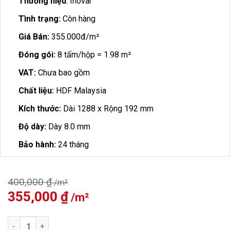
Thương hiệu
: Inovar
Tình trạng:
Còn hàng
Giá Bán:
355.000đ/m²
Đóng gói:
8 tấm/hộp = 1.98 m²
VAT:
Chưa bao gồm
Chất liệu:
HDF Malaysia
Kích thước:
Dài 1288 x Rộng 192 mm
Độ dày:
Dày 8.0 mm
Bảo hành:
24 tháng
400,000
₫
Giá
355,000
₫
Giá
gốc
hiện
là:
tại
Sàn Gỗ Inovar 8mm MF860 số lượng
400,000 ₫.
là: