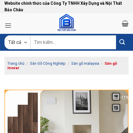
Bỏ
Website chính thức của Công Ty TNHH Xây Dựng và Nội Thất
Bảo Châu
qua
nội
dung
Tìm
kiếm:
Trang chủ
/
Sàn Gỗ Công Nghiệp
/
Sàn gỗ malaysia
/
Sàn gỗ
Inovar
-11%