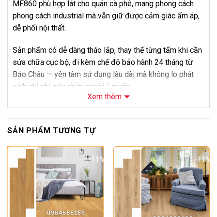
MF860 phù hợp lát cho quán cà phê, mang phong cách
phong cách industrial mà vẫn giữ được cảm giác ấm áp,
dễ phối nội thất.
Sản phẩm có dễ dàng tháo lắp, thay thế từng tấm khi cần
sửa chữa cục bộ, đi kèm chế độ bảo hành 24 tháng từ
Bảo Châu — yên tâm sử dụng lâu dài mà không lo phát
sinh chi phí sửa chữa ngoài ý muốn.
Xem thêm
Về giá bán, khách hàng chọn dòng 8mm phần lớn vì muốn
hoàn thiện nhanh với chi phí thấp mà vẫn giữ được vẻ đẹp
SẢN PHẨM TƯƠNG TỰ
vân gỗ nhập khẩu. Liên hệ Bảo Châu để được tư vấn và
báo giá thi công trọn gói cho mã MF860.
-11%
-11%
Thông Số Kỹ Thuật
Thông số
Chi tiết
Tên sản phẩm
Sàn Gỗ Inovar 8mm MF860