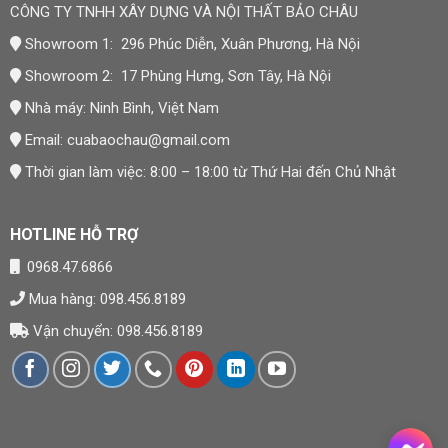
CÔNG TY TNHH XÂY DỰNG VÀ NỘI THẤT BẢO CHÂU
Thương hiệu:
Nội Thất Bảo Châu
Showroom 1: 296 Phúc Diễn, Xuân Phương, Hà Nội
Mã số thuế: 0107977616
Showroom 2: 17 Phùng Hưng, Sơn Tây, Hà Nội
Địa chỉ trụ sở: Số 15, Ngõ 41 Xuân Thủy, Phường Cầu
Nhà máy: Ninh Bình, Việt Nam
Giấy, Hà Nội
Email:
cuabaochau@gmail.com
Showroom 1: 296 Phúc Diễn, Xuân Phương, Hà Nội
Thời gian làm việc: 8:00 – 18:00 từ Thứ Hai đến Chủ Nhật
Showroom 2: 17 Phùng Hưng, Sơn Tây, Hà Nội
HOTLINE HỖ TRỢ
Nhà máy: Ninh Bình, Việt Nam
0968.47.6866
Hotline:
0984 568 189
Mua hàng: 098.456.8189
Email:
admin@suanhabaochau.com
Vận chuyển: 098.456.8189
Website:
suanhabaochau.com
Cần tư vấn thêm về mẫu này? Đội ngũ Bảo Châu sẵn
sàng khảo sát và báo giá chi tiết theo đúng nhu cầu của
bạn.