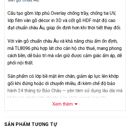
Cấu tạo gồm lớp phủ Overlay chống trầy, chống tia UV,
lớp film vân gỗ décor in 3D và cốt gỗ HDF mật độ cao
đạt chuẩn châu Âu, giúp ổn định hơn khi thời tiết thay đổi.
Với vân gỗ chuẩn châu Âu và khả năng chịu ẩm ổn định,
mã TL8096 phù hợp lát cho căn hộ cho thuê, mang phong
cách bền, dễ bảo trì mà vẫn giữ được cảm giác ấm áp, dễ
phối nội thất.
Sản phẩm có lớp bề mặt êm chân, giảm áp lực lên khớp
gối khi đứng hoặc di chuyển nhiều, đi kèm chế độ bảo
hành 24 tháng từ Bảo Châu — yên tâm sử dụng lâu dài mà
không lo phát sinh chi phí sửa chữa ngoài ý muốn.
Xem thêm
Về giá bán, điểm bán hàng của Binyl là cốt gỗ HDF Đức,
mang lại độ ổn định và cảm giác chắc chắn cao hơn nhiều
SẢN PHẨM TƯƠNG TỰ
dòng sàn gỗ công nghiệp thông thường. Liên hệ Bảo