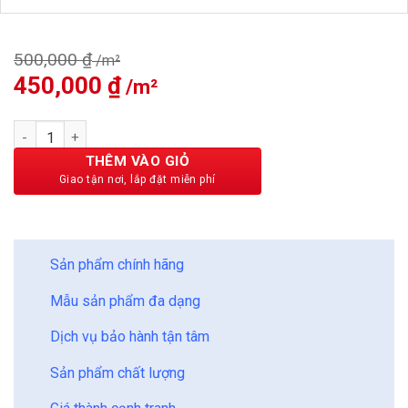
500,000
₫
Giá
450,000
₫
Giá
gốc
hiện
là:
tại
Sàn gỗ Binyl Class 8mm TL8096 số lượng
500,000 ₫.
là:
450,000 ₫.
THÊM VÀO GIỎ
BẢO CHÂU - HOÀN HẢO
Sản phẩm chính hãng
Mẫu sản phẩm đa dạng
Dịch vụ bảo hành tận tâm
Sản phẩm chất lượng