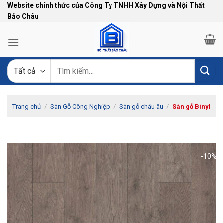
Bỏ
Website chính thức của Công Ty TNHH Xây Dựng và Nội Thất
Bảo Châu
qua
nội
dung
Tìm
kiếm:
Trang chủ
/
Sàn Gỗ Công Nghiệp
/
Sàn gỗ châu âu
/
Sàn gỗ Binyl
-10%