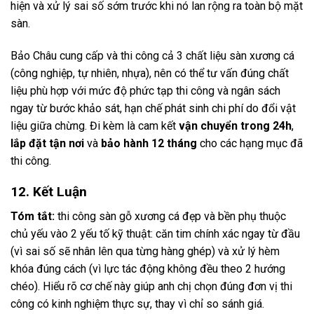
hiện và xử lý sai số sớm trước khi nó lan rộng ra toàn bộ mặt
sàn.
Bảo Châu cung cấp và thi công cả 3 chất liệu sàn xương cá
(công nghiệp, tự nhiên, nhựa), nên có thể tư vấn đúng chất
liệu phù hợp với mức độ phức tạp thi công và ngân sách
ngay từ bước khảo sát, hạn chế phát sinh chi phí do đổi vật
liệu giữa chừng. Đi kèm là cam kết
vận chuyển trong 24h
,
lắp đặt tận nơi
và
bảo hành 12 tháng
cho các hạng mục đã
thi công.
12. Kết Luận
Tóm tắt:
thi công sàn gỗ xương cá đẹp và bền phụ thuộc
chủ yếu vào 2 yếu tố kỹ thuật: căn tim chính xác ngay từ đầu
(vì sai số sẽ nhân lên qua từng hàng ghép) và xử lý hèm
khóa đúng cách (vì lực tác động không đều theo 2 hướng
chéo). Hiểu rõ cơ chế này giúp anh chị chọn đúng đơn vị thi
công có kinh nghiệm thực sự, thay vì chỉ so sánh giá.