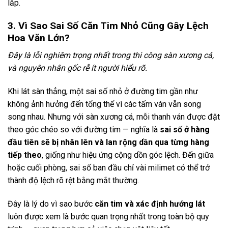
lắp.
3. Vì Sao Sai Số Căn Tim Nhỏ Cũng Gây Lệch
Hoa Văn Lớn?
Đây là lỗi nghiêm trọng nhất trong thi công sàn xương cá,
và nguyên nhân gốc rễ ít người hiểu rõ.
Khi lát sàn thẳng, một sai số nhỏ ở đường tim gần như
không ảnh hưởng đến tổng thể vì các tấm ván vẫn song
song nhau. Nhưng với sàn xương cá, mỗi thanh ván được đặt
theo góc chéo so với đường tim — nghĩa là
sai số ở hàng
đầu tiên sẽ bị nhân lên và lan rộng dần qua từng hàng
tiếp theo
, giống như hiệu ứng cộng dồn góc lệch. Đến giữa
hoặc cuối phòng, sai số ban đầu chỉ vài milimet có thể trở
thành độ lệch rõ rệt bằng mắt thường.
Đây là lý do vì sao bước
căn tim và xác định hướng lát
luôn được xem là bước quan trọng nhất trong toàn bộ quy