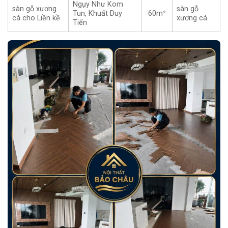
Ngụy Như Kom
sàn gỗ xương
sàn gỗ
Tun, Khuất Duy
60m²
cá cho Liền kề
xương cá
Tiến