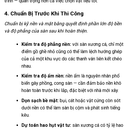
trình — quan trọng hơn cả việc chọn vật liệu tốt.
4. Chuẩn Bị Trước Khi Thi Công
Chuẩn bị kỹ nền và mặt bằng quyết định phần lớn độ bền
và độ phẳng của sàn sau khi hoàn thiện.
Kiểm tra độ phẳng nền:
với sàn xương cá, chỉ một
điểm gồ ghề nhỏ cũng có thể làm lệch hướng ghép
của cả một khu vực do các thanh ván liên kết chéo
nhau.
Kiểm tra độ ẩm nền:
nền ẩm là nguyên nhân phổ
biến gây phồng, cong sàn — cần đảm bảo nền khô
hoàn toàn trước khi lắp, đặc biệt với nhà mới xây.
Dọn sạch bề mặt:
bụi, cát hoặc vật cứng còn sót
dưới nền có thể làm sàn bị cộm và phát sinh tiếng
kêu.
Dự toán hao hụt vật tư:
sàn xương cá có tỷ lệ hao