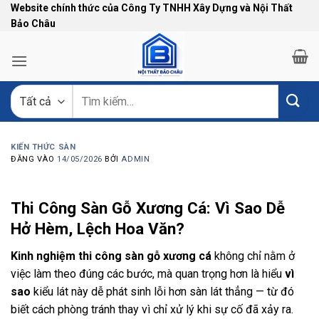
Bỏ
Website chính thức của Công Ty TNHH Xây Dựng và Nội Thất
Bảo Châu
qua
nội
dung
Tìm
kiếm:
KIẾN THỨC SÀN
ĐĂNG VÀO
14/05/2026
BỞI
ADMIN
Thi Công Sàn Gỗ Xương Cá: Vì Sao Dễ
Hở Hèm, Lệch Hoa Văn?
Kinh nghiệm thi công sàn gỗ xương cá
không chỉ nằm ở
việc làm theo đúng các bước, mà quan trọng hơn là hiểu
vì
sao
kiểu lát này dễ phát sinh lỗi hơn sàn lát thẳng — từ đó
biết cách phòng tránh thay vì chỉ xử lý khi sự cố đã xảy ra.