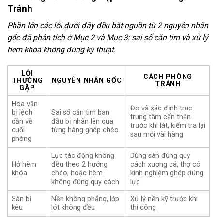
Tránh
Phần lớn các lỗi dưới đây đều bắt nguồn từ 2 nguyên nhân
gốc đã phân tích ở Mục 2 và Mục 3: sai số căn tim và xử lý
hèm khóa không đúng kỹ thuật.
LỖI
CÁCH PHÒNG
THƯỜNG
NGUYÊN NHÂN GỐC
TRÁNH
GẶP
Hoa văn
Đo và xác định trục
bị lệch
Sai số căn tim ban
trung tâm cẩn thận
dần về
đầu bị nhân lên qua
trước khi lát, kiểm tra lại
cuối
từng hàng ghép chéo
sau mỗi vài hàng
phòng
Lực tác động không
Dùng sàn đúng quy
Hở hèm
đều theo 2 hướng
cách xương cá, thợ có
khóa
chéo, hoặc hèm
kinh nghiệm ghép đúng
không đúng quy cách
lực
Sàn bị
Nền không phẳng, lớp
Xử lý nền kỹ trước khi
kêu
lót không đều
thi công