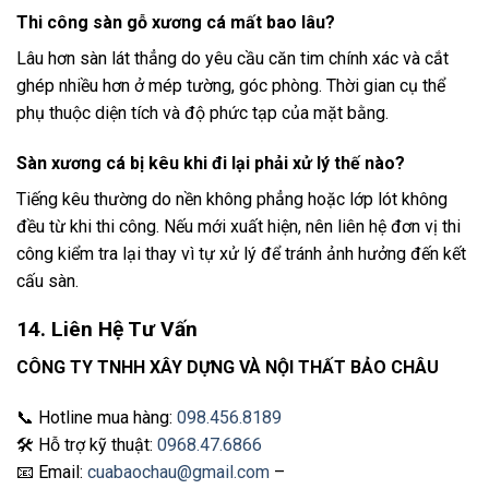
Thi công sàn gỗ xương cá mất bao lâu?
Lâu hơn sàn lát thẳng do yêu cầu căn tim chính xác và cắt
ghép nhiều hơn ở mép tường, góc phòng. Thời gian cụ thể
phụ thuộc diện tích và độ phức tạp của mặt bằng.
Sàn xương cá bị kêu khi đi lại phải xử lý thế nào?
Tiếng kêu thường do nền không phẳng hoặc lớp lót không
đều từ khi thi công. Nếu mới xuất hiện, nên liên hệ đơn vị thi
công kiểm tra lại thay vì tự xử lý để tránh ảnh hưởng đến kết
cấu sàn.
14. Liên Hệ Tư Vấn
CÔNG TY TNHH XÂY DỰNG VÀ NỘI THẤT BẢO CHÂU
📞 Hotline mua hàng:
098.456.8189
🛠️ Hỗ trợ kỹ thuật:
0968.47.6866
📧 Email:
cuabaochau@gmail.com
–