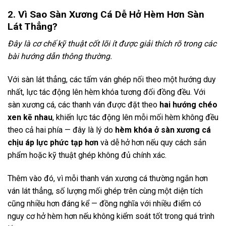
2. Vì Sao Sàn Xương Cá Dễ Hở Hèm Hơn Sàn
Lát Thẳng?
Đây là cơ chế kỹ thuật cốt lõi ít được giải thích rõ trong các
bài hướng dẫn thông thường.
Với sàn lát thẳng, các tấm ván ghép nối theo một hướng duy
nhất, lực tác động lên hèm khóa tương đối đồng đều. Với
sàn xương cá, các thanh ván được đặt theo
hai hướng chéo
xen kẽ nhau
, khiến lực tác động lên mỗi mối hèm không đều
theo cả hai phía — đây là lý do
hèm khóa ở sàn xương cá
chịu áp lực phức tạp hơn
và dễ hở hơn nếu quy cách sản
phẩm hoặc kỹ thuật ghép không đủ chính xác.
Thêm vào đó, vì mỗi thanh ván xương cá thường ngắn hơn
ván lát thẳng, số lượng mối ghép trên cùng một diện tích
cũng nhiều hơn đáng kể — đồng nghĩa với nhiều điểm có
nguy cơ hở hèm hơn nếu không kiểm soát tốt trong quá trình