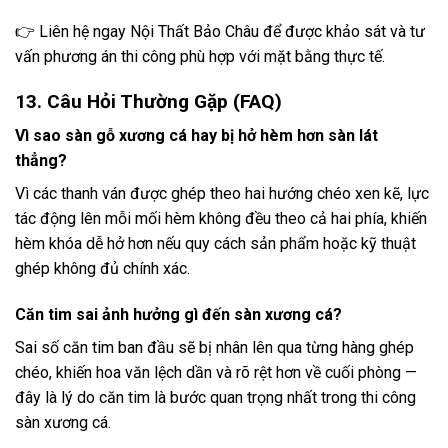
👉 Liên hệ ngay Nội Thất Bảo Châu để được khảo sát và tư
vấn phương án thi công phù hợp với mặt bằng thực tế.
13. Câu Hỏi Thường Gặp (FAQ)
Vì sao sàn gỗ xương cá hay bị hở hèm hơn sàn lát
thẳng?
Vì các thanh ván được ghép theo hai hướng chéo xen kẽ, lực
tác động lên mỗi mối hèm không đều theo cả hai phía, khiến
hèm khóa dễ hở hơn nếu quy cách sản phẩm hoặc kỹ thuật
ghép không đủ chính xác.
Căn tim sai ảnh hưởng gì đến sàn xương cá?
Sai số căn tim ban đầu sẽ bị nhân lên qua từng hàng ghép
chéo, khiến hoa văn lệch dần và rõ rệt hơn về cuối phòng —
đây là lý do căn tim là bước quan trọng nhất trong thi công
sàn xương cá.