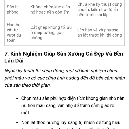
Chừa khe kỹ thuật đúng
Sàn bị
Không chừa khe giãn
chuẩn, kiểm tra độ ẩm
phồng
nở hoặc nền còn ẩm
nền trước khi lắp
Hao hụt
Cắt ghép không tối ưu
vật tư
Lên bản vẽ và phương
ở mép tường, góc
vượt dự
án lát trước khi thi công
phòng
toán
7. Kinh Nghiệm Giúp Sàn Xương Cá Đẹp Và Bền
Lâu Dài
Ngoài kỹ thuật thi công đúng, một số kinh nghiệm chọn
phối màu và bố cục cũng ảnh hưởng đến độ bền cảm nhận
của sàn theo thời gian.
Chọn màu sàn phù hợp diện tích: không gian nhỏ nên
ưu tiên màu sáng, vân nhẹ để tránh cảm giác rối
mắt.
Nên lát theo hướng lấy sáng tự nhiên để tăng hiệu