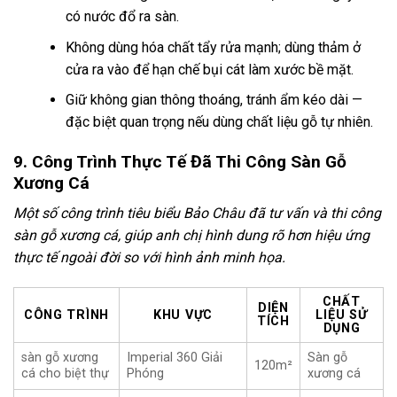
có nước đổ ra sàn.
Không dùng hóa chất tẩy rửa mạnh; dùng thảm ở
cửa ra vào để hạn chế bụi cát làm xước bề mặt.
Giữ không gian thông thoáng, tránh ẩm kéo dài —
đặc biệt quan trọng nếu dùng chất liệu gỗ tự nhiên.
9. Công Trình Thực Tế Đã Thi Công Sàn Gỗ
Xương Cá
Một số công trình tiêu biểu Bảo Châu đã tư vấn và thi công
sàn gỗ xương cá, giúp anh chị hình dung rõ hơn hiệu ứng
thực tế ngoài đời so với hình ảnh minh họa.
CHẤT
DIỆN
CÔNG TRÌNH
KHU VỰC
LIỆU SỬ
TÍCH
DỤNG
sàn gỗ xương
Imperial 360 Giải
Sàn gỗ
120m²
cá cho biệt thự
Phóng
xương cá