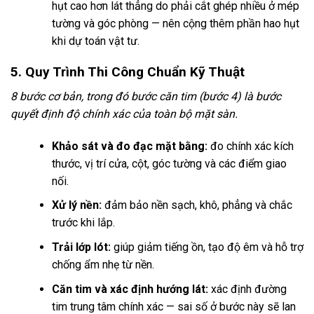
hụt cao hơn lát thẳng do phải cắt ghép nhiều ở mép
tường và góc phòng — nên cộng thêm phần hao hụt
khi dự toán vật tư.
5. Quy Trình Thi Công Chuẩn Kỹ Thuật
8 bước cơ bản, trong đó bước căn tim (bước 4) là bước
quyết định độ chính xác của toàn bộ mặt sàn.
Khảo sát và đo đạc mặt bằng:
đo chính xác kích
thước, vị trí cửa, cột, góc tường và các điểm giao
nối.
Xử lý nền:
đảm bảo nền sạch, khô, phẳng và chắc
trước khi lắp.
Trải lớp lót:
giúp giảm tiếng ồn, tạo độ êm và hỗ trợ
chống ẩm nhẹ từ nền.
Căn tim và xác định hướng lát:
xác định đường
tim trung tâm chính xác — sai số ở bước này sẽ lan